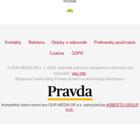
mobile
Kontakty
Reklama
Otázky a odpovede
Podmienky používania
Cookies
GDPR
© OUR MEDIA SR a. s. 2026. Autorské práva sú vyhradené a vykonáva ich
vydavateľ,
viac info
.
Blogovací systém Blog.Pravda.sk beží na technológií Wordpress.
Kompletný video servis pre OUR MEDIA SR a.s. zabezpečuje
ARBERTO GROUP
s.r.o.
.