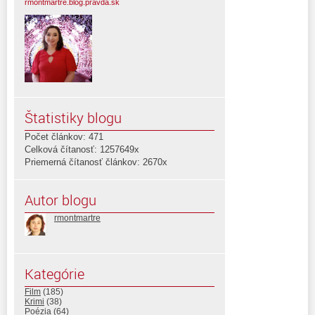
rmontmartre.blog.pravda.sk
Štatistiky blogu
Počet článkov: 471
Celková čítanosť: 1257649x
Priemerná čítanosť článkov: 2670x
Autor blogu
rmontmartre
Kategórie
Film
(185)
Krimi
(38)
Poézia
(64)