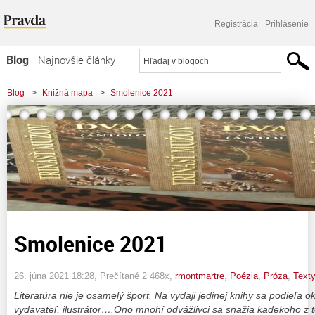
Registrácia
Prihlásenie
Blog
Najnovšie články
Najčítanejšie články
Blog
>
Knižná mapa
>
Smolenice 2021
Najkomentovanejšie články
Zoznam blogov
Komerčné blogy
Smolenice 2021
26. júna 2021 18:28
, Prečítané 2 468x,
rmontmartre
,
Poézia
,
Próza
,
Texty
Literatúra nie je osamelý šport.
Na vydaji jedinej knihy sa podieľa o
vydavateľ, ilustrátor….Ono mnohí odvážlivci sa snažia kadekoho z 