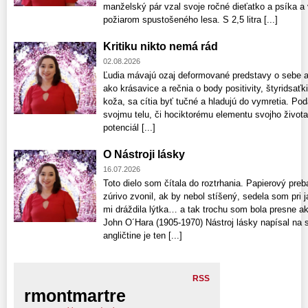
manželský pár vzal svoje ročné dieťatko a psíka a 
požiarom spustošeného lesa. S 2,5 litra [...]
Kritiku nikto nemá rád
02.08.2026
Ľudia mávajú ozaj deformované predstavy o sebe aj
ako krásavice a rečnia o body positivity, štyridsaťk
koža, sa cítia byť tučné a hladujú do vymretia. Pod
svojmu telu, či hociktorému elementu svojho života
potenciál [...]
O Nástroji lásky
16.07.2026
Toto dielo som čítala do roztrhania. Papierový preb
zúrivo zvonil, ak by nebol stíšený, sedela som pri 
mi dráždila lýtka… a tak trochu som bola presne a
John O´Hara (1905-1970) Nástroj lásky napísal na 
angličtine je ten [...]
RSS
rmontmartre