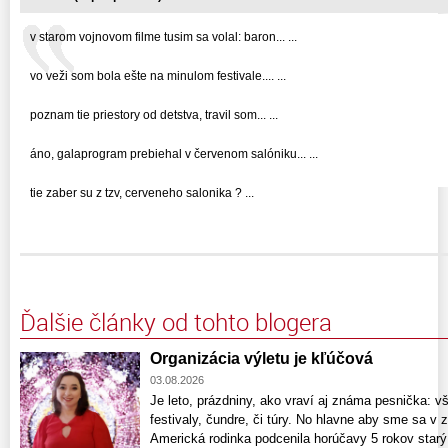
v starom vojnovom filme tusim sa volal: baron... ...
vo veži som bola ešte na minulom festivale.... ...
poznam tie priestory od detstva, travil som... ...
áno, galaprogram prebiehal v červenom salóniku... ...
tie zaber su z tzv, cerveneho salonika ? ...
Ďalšie články od tohto blogera
Organizácia výletu je kľúčová
03.08.2026
Je leto, prázdniny, ako vraví aj známa pesnička: v
festivaly, čundre, či túry. No hlavne aby sme sa v z
Americká rodinka podcenila horúčavy 5 rokov starý 