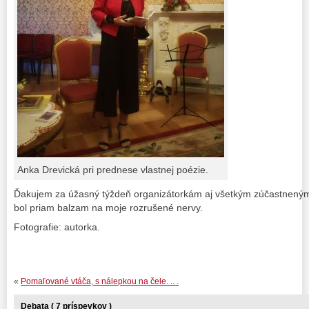
Anka Drevická pri prednese vlastnej poézie.
Ďakujem za úžasný týždeň organizátorkám aj všetkým zúčastneným.
bol priam balzam na moje rozrušené nervy.
Fotografie: autorka.
«
Pomaľované vtáča, s nálepkou na čele. .. .
Debata ( 7 príspevkov )