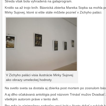
Streda však bola vyhradená na galaprogram.
Krstilo sa až trojo kníh. Básnická zbierka Mareka Sopka sa mohla p
Mirky Sujovej, ktoré si ešte stále môžete pozrieť v Zichyho paláci.
V Zichyho paláci visia ilustrácie Mirky Sujovej
ako obrazy umeleckej hodnoty.
Na svetlo sveta sa dostala aj zbierka post mortem po zosnulom bás
A aj dlho očakávaná antológia pod názvom Trinásť mužov Dvadsať 
všetkým autorom práve v tento deň.
Pre mňa je výnimočnou radosťou prvý krát v živote držať v rukách 