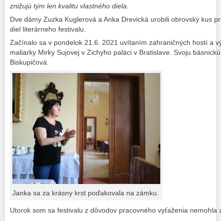
znižujú tým len kvalitu vlastného diela.
Dve dámy Zuzka Kuglerová a Anka Drevická urobili obrovský kus pr
diel literárneho festivalu.
Začínalo sa v pondelok 21.6. 2021 uvítaním zahraničných hostí a v
maliarky Mirky Sujovej v Zichyho paláci v Bratislave. Svoju básnickú
Biskupičová.
Janka sa za krásny krst poďakovala na zámku.
Utorok som sa festivalu z dôvodov pracovného vyťaženia nemohla z