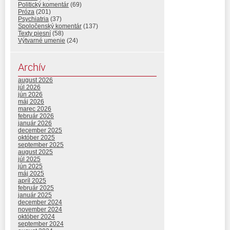
Politický komentár
(69)
Próza
(201)
Psychiatria
(37)
Spoločenský komentár
(137)
Texty piesní
(58)
Výtvarné umenie
(24)
Archív
august 2026
júl 2026
jún 2026
máj 2026
marec 2026
február 2026
január 2026
december 2025
október 2025
september 2025
august 2025
júl 2025
jún 2025
máj 2025
apríl 2025
február 2025
január 2025
december 2024
november 2024
október 2024
september 2024