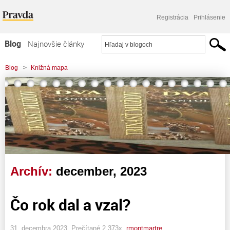
Registrácia
Prihlásenie
Blog
Najnovšie články
Najčítanejšie články
Blog
>
Knižná mapa
Najkomentovanejšie články
Zoznam blogov
Komerčné blogy
Archív:
december, 2023
Čo rok dal a vzal?
31. decembra 2023, Prečítané 2 373x,
rmontmartre