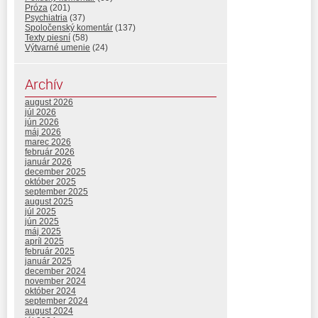
Próza
(201)
Psychiatria
(37)
Spoločenský komentár
(137)
Texty piesní
(58)
Výtvarné umenie
(24)
Archív
august 2026
júl 2026
jún 2026
máj 2026
marec 2026
február 2026
január 2026
december 2025
október 2025
september 2025
august 2025
júl 2025
jún 2025
máj 2025
apríl 2025
február 2025
január 2025
december 2024
november 2024
október 2024
september 2024
august 2024