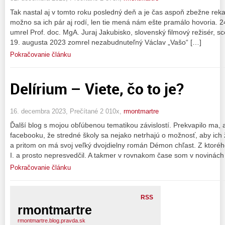
Tak nastal aj v tomto roku posledný deň a je čas aspoň zbežne reka
možno sa ich pár aj rodí, len tie mená nám ešte pramálo hovoria. 
umrel Prof. doc. MgA. Juraj Jakubisko, slovenský filmový režisér, s
19. augusta 2023 zomrel nezabudnuteľný Václav „Vašo“ […]
Pokračovanie článku
Delírium – Viete, čo to je?
16. decembra 2023, Prečítané 2 010x,
rmontmartre
Ďalší blog s mojou obľúbenou tematikou závislostí. Prekvapilo ma,
facebooku, že stredné školy sa nejako netrhajú o možnosť, aby ich 
a pritom on má svoj veľký dvojdielny román Démon chľast. Z ktoré
I. a prosto nepresvedčil. A takmer v rovnakom čase som v novinách
Pokračovanie článku
RSS
rmontmartre
rmontmartre.blog.pravda.sk