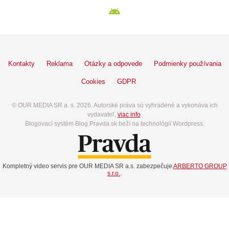
Kontakty
Reklama
Otázky a odpovede
Podmienky používania
Cookies
GDPR
© OUR MEDIA SR a. s. 2026. Autorské práva sú vyhradené a vykonáva ich
vydavateľ,
viac info
.
Blogovací systém Blog.Pravda.sk beží na technológií Wordpress.
Kompletný video servis pre OUR MEDIA SR a.s. zabezpečuje
ARBERTO GROUP
s.r.o.
.