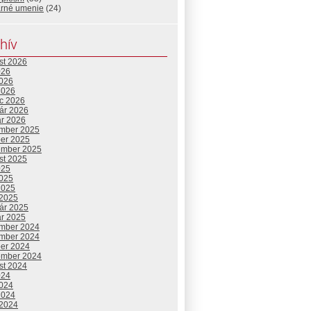
arné umenie
(24)
hív
st 2026
026
2026
2026
c 2026
uár 2026
ár 2026
mber 2025
ber 2025
ember 2025
st 2025
025
2025
2025
 2025
uár 2025
ár 2025
mber 2024
mber 2024
ber 2024
ember 2024
st 2024
024
2024
2024
 2024