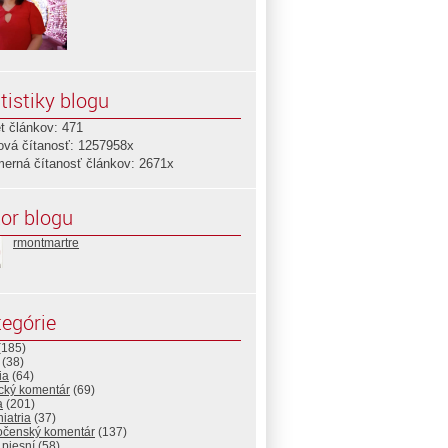
tistiky blogu
t článkov: 471
ová čítanosť: 1257958x
merná čítanosť článkov: 2671x
or blogu
rmontmartre
egórie
(185)
(38)
ia
(64)
ický komentár
(69)
a
(201)
iatria
(37)
očenský komentár
(137)
 piesní
(58)