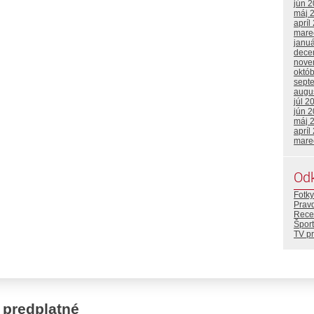
jún 
máj 
apríl
mare
janu
dece
nove
októ
sept
augu
júl 2
jún 
máj 
apríl
mare
Od
Fotky
Prav
Rece
Šport
TV p
 predplatné