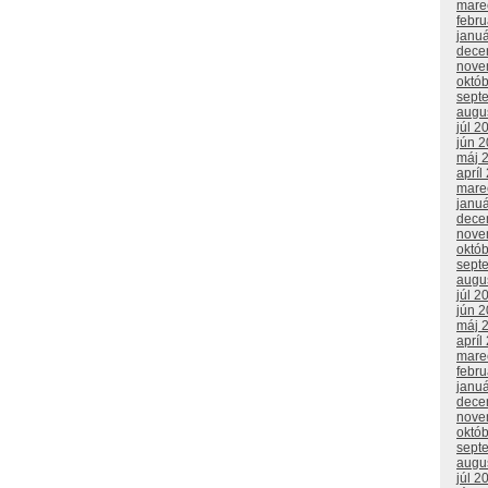
mare
febr
janu
dece
nove
októ
sept
augu
júl 2
jún 
máj 
apríl
mare
janu
dece
nove
októ
sept
augu
júl 2
jún 
máj 
apríl
mare
febr
janu
dece
nove
októ
sept
augu
júl 2