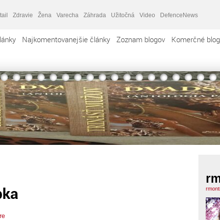
tail
Zdravie
Žena
Varecha
Záhrada
Užitočná
Video
DefenceNews
lánky
Najkomentovanejšie články
Zoznam blogov
Komerčné blog
rm
bka
rmont
re