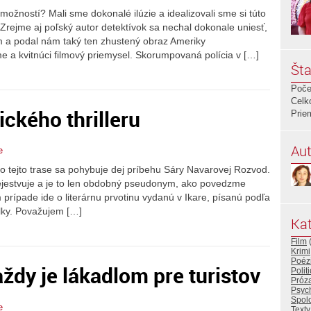
žností? Mali sme dokonalé ilúzie a idealizovali sme si túto
Zrejme aj poľský autor detektívok sa nechal dokonale uniesť,
ym a podal nám taký ten zhustený obraz Ameriky
 a kvitnúci filmový priemysel. Skorumpovaná polícia v […]
Šta
Poče
Celk
ckého thrilleru
Prie
Aut
e
o tejto trase sa pohybuje dej príbehu Sáry Navarovej Rozvod.
nejestvuje a je to len obdobný pseudonym, ako povedzme
prípade ide o literárnu prvotinu vydanú v Ikare, písanú podľa
elky. Považujem […]
Kat
Film
Krimi
Poéz
ždy je lákadlom pre turistov
Polit
Próz
Psych
Spol
e
Texty