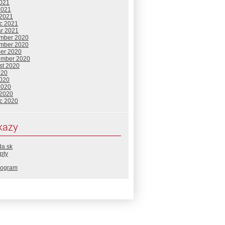
2021
2021
 2021
c 2021
ár 2021
mber 2020
mber 2020
ber 2020
ember 2020
st 2020
020
2020
2020
 2020
c 2020
kazy
da.sk
pty
rogram