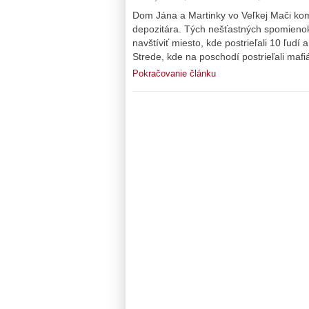
Dom Jána a Martinky vo Veľkej Mači komp
depozitára. Tých nešťastných spomienok 
navštíviť miesto, kde postrieľali 10 ľud
Strede, kde na poschodí postrieľali maf
Pokračovanie článku