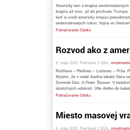
Americký sen a krajina neobmedzených mo
krajinu až moc, až do príchodu Trumpa. 
keď si zvolil americky znejúci pseudon
sedemdesiatych rokov. Vojna vo Vietname
Pokračovanie článku
Rozvod ako z ameri
8. mája 2025, Prečítané 1 335x,
rmontmartr
Rožňava – Plešivec – Lučenec – Prša. P
Myslím, že v reále žiadna takáto Sára 
Dominik Dán, či Peter Šlosser. V každom 
skutočných udalostí. Útle dielko do kab
Pokračovanie článku
Miesto masovej vra
6. mája 2025, Prečítané 1 552x,
rmontmartr