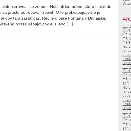
Výtv
letne zrovnali so zemou. Nechali len bránu, ktorú uložili do
sa proste potrebovali zbaviť. O to prekvapujúcejšie je
Arc
í a akoby tam zastal čas. Reč je o bare Fontána v Dunajskej
iánskeho bossa pápajovcov aj s jeho […]
augu
júl 2
jún 
máj 
mare
febr
janu
dece
októ
sept
augu
júl 2
jún 
máj 
apríl
febr
janu
dece
nove
októ
sept
augu
júl 2
jún 
máj 
apríl