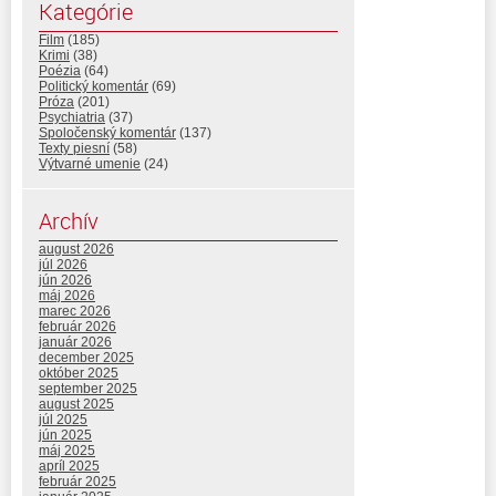
Kategórie
Film
(185)
Krimi
(38)
Poézia
(64)
Politický komentár
(69)
Próza
(201)
Psychiatria
(37)
Spoločenský komentár
(137)
Texty piesní
(58)
Výtvarné umenie
(24)
Archív
august 2026
júl 2026
jún 2026
máj 2026
marec 2026
február 2026
január 2026
december 2025
október 2025
september 2025
august 2025
júl 2025
jún 2025
máj 2025
apríl 2025
február 2025