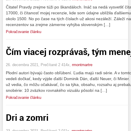
Čitateľ Pravdy zrejme túži po škandáloch. Ináč sa nedá vysvetliť čí
17000, či čítanosť mojej recenzie, kde som údajne ublížila ďalšiem
okolo 1500. No po čase na tých číslach už akosi nezáleží. Záleží n
recenzentov sa zrejme zámerne vyhýba slovenským […]
Pokračovanie článku
Čím viacej rozprávaš, tým mene
26. decembra 2021, Prečítané 2 414x,
rmontmartre
Plodní autori bývajú často obľúbení. Ľudia majú radi série. A v to
vedeli dočkať, kedy výjde ďalší Dominik Dán, ďalší Neuer, či Minier
už vedia, čo môžu očakávať, čo sa týka, obsahu, rozsahu aj prebalu
snobérie: 10 zväzkov rovnakého vizuálu pôsobí na […]
Pokračovanie článku
Dri a zomri
23. decembra 2021, Prečítané 2 011x,
rmontmartre