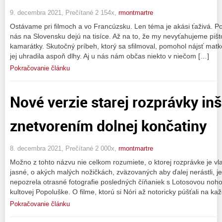
9. decembra 2021, Prečítané 2 154x,
rmontmartre
Ostávame pri filmoch a vo Francúzsku. Len téma je akási ťaživá. Pod
nás na Slovensku dejú na tisíce. Až na to, že my nevyťahujeme piš
kamarátky. Skutočný príbeh, ktorý sa sfilmoval, pomohol nájsť matk
jej uhradila aspoň dlhy. Aj u nás nám občas niekto v niečom […]
Pokračovanie článku
Nové verzie starej rozprávky in
znetvorením dolnej končatiny
8. decembra 2021, Prečítané 2 000x,
rmontmartre
Možno z tohto názvu nie celkom rozumiete, o ktorej rozprávke je vl
jasné, o akých malých nožičkách, zväzovaných aby ďalej nerástli, j
nepozrela otrasné fotografie posledných číňaniek s Lotosovou noh
kultovej Popoluške. O filme, ktorú si Nóri až notoricky púšťali na ka
Pokračovanie článku