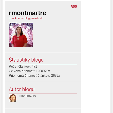
RSS
rmontmartre
rmontmartre.blog.pravda.sk
Štatistiky blogu
Počet článkov: 471
Celková čítanosť: 1260076x
Priemerná čítanosť článkov: 2675x
Autor blogu
rmontmartre