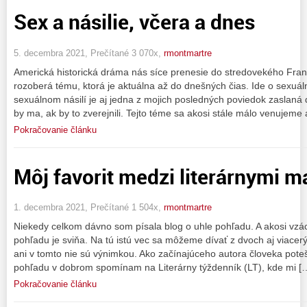
Sex a násilie, včera a dnes
5. decembra 2021, Prečítané 3 070x,
rmontmartre
Americká historická dráma nás síce prenesie do stredovekého Fra
rozoberá tému, ktorá je aktuálna až do dnešných čias. Ide o sexuál
sexuálnom násilí je aj jedna z mojich posledných poviedok zaslan
by ma, ak by to zverejnili. Tejto téme sa akosi stále málo venujeme a
Pokračovanie článku
Môj favorit medzi literárnymi 
1. decembra 2021, Prečítané 1 504x,
rmontmartre
Niekedy celkom dávno som písala blog o uhle pohľadu. A akosi vzác
pohľadu je sviňa. Na tú istú vec sa môžeme dívať z dvoch aj viacerý
ani v tomto nie sú výnimkou. Ako začínajúceho autora človeka poteš
pohľadu v dobrom spomínam na Literárny týždenník (LT), kde mi [
Pokračovanie článku