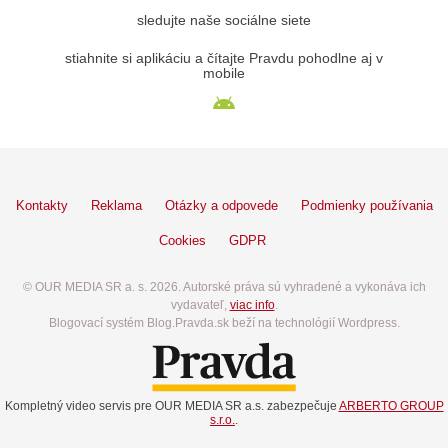
sledujte naše sociálne siete
stiahnite si aplikáciu a čítajte Pravdu pohodlne aj v
mobile
Kontakty
Reklama
Otázky a odpovede
Podmienky používania
Cookies
GDPR
© OUR MEDIA SR a. s. 2026. Autorské práva sú vyhradené a vykonáva ich
vydavateľ,
viac info
.
Blogovací systém Blog.Pravda.sk beží na technológií Wordpress.
Kompletný video servis pre OUR MEDIA SR a.s. zabezpečuje
ARBERTO GROUP
s.r.o.
.