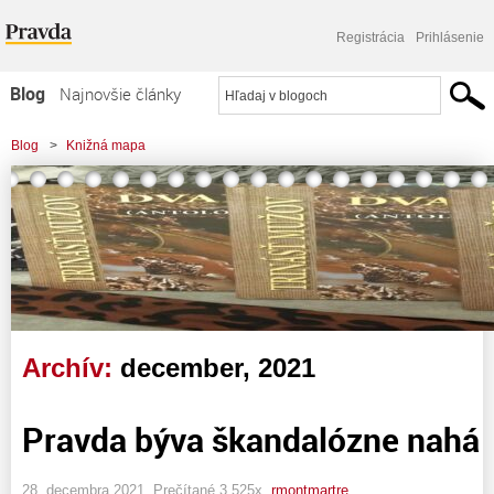
Registrácia
Prihlásenie
Blog
Najnovšie články
Najčítanejšie články
Blog
>
Knižná mapa
Najkomentovanejšie články
Zoznam blogov
Komerčné blogy
Archív:
december, 2021
Pravda býva škandalózne nahá
28. decembra 2021, Prečítané 3 525x,
rmontmartre