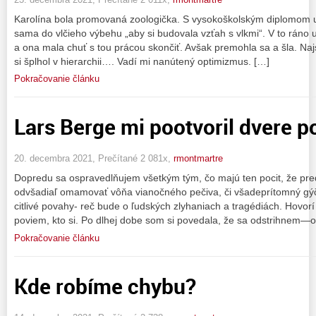
Karolína bola promovaná zoologička. S vysokoškolským diplomom 
sama do vlčieho výbehu „aby si budovala vzťah s vlkmi“. V to ráno už
a ona mala chuť s tou prácou skončiť. Avšak premohla sa a šla. Najs
si šplhol v hierarchii…. Vadí mi nanútený optimizmus. […]
Pokračovanie článku
Lars Berge mi pootvoril dvere p
20. decembra 2021, Prečítané 2 081x,
rmontmartre
Dopredu sa ospravedlňujem všetkým tým, čo majú ten pocit, že pr
odvšadiaľ omamovať vôňa vianočného pečiva, či všadeprítomný gýč
citlivé povahy- reč bude o ľudských zlyhaniach a tragédiách. Hovorí s
poviem, kto si. Po dlhej dobe som si povedala, že sa odstrihnem—
Pokračovanie článku
Kde robíme chybu?