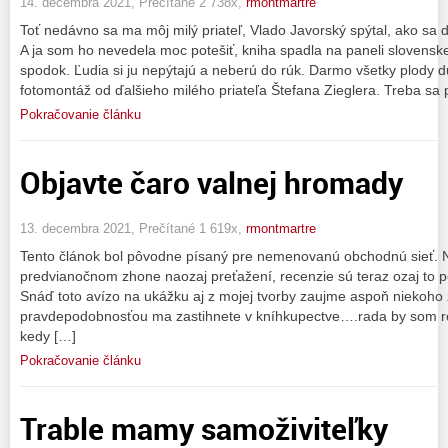
14. decembra 2021, Prečítané 2 738x,
rmontmartre
Toť nedávno sa ma môj milý priateľ, Vlado Javorský spýtal, ako s
A ja som ho nevedela moc potešiť, kniha spadla na paneli slovenske
spodok. Ľudia si ju nepýtajú a neberú do rúk. Darmo všetky plody
fotomontáž od ďalšieho milého priateľa Štefana Zieglera. Treba sa p
Pokračovanie článku
Objavte čaro valnej hromady
13. decembra 2021, Prečítané 1 619x,
rmontmartre
Tento článok bol pôvodne písaný pre nemenovanú obchodnú sieť. 
predvianočnom zhone naozaj preťažení, recenzie sú teraz ozaj to po
Snáď toto avízo na ukážku aj z mojej tvorby zaujme aspoň niekoho 
pravdepodobnosťou ma zastihnete v kníhkupectve….rada by som ro
kedy […]
Pokračovanie článku
Trable mamy samoživiteľky