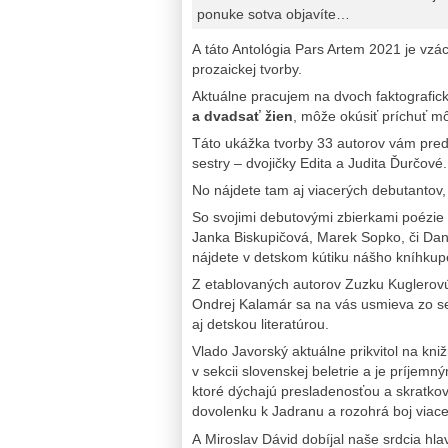
ponuke sotva objavíte…
A táto Antológia Pars Artem 2021 je vzá
prozaickej tvorby.
Aktuálne pracujem na dvoch faktografický
a dvadsať žien
, môže okúsiť príchuť mô
Táto ukážka tvorby 33 autorov vám pred
sestry – dvojičky Edita a Judita Ďurčové.
No nájdete tam aj viacerých debutantov, 
So svojimi debutovými zbierkami poézie 
Janka Biskupičová, Marek Sopko, či Dan
nájdete v detskom kútiku nášho kníhkup
Z etablovaných autorov Zuzku Kuglerovú 
Ondrej Kalamár sa na vás usmieva zo se
aj detskou literatúrou.
Vlado Javorský aktuálne prikvitol na 
v sekcii slovenskej beletrie a je príje
ktoré dýchajú presladenosťou a skratkovi
dovolenku k Jadranu a rozohrá boj viace
A Miroslav Dávid dobíjal naše srdcia hlav