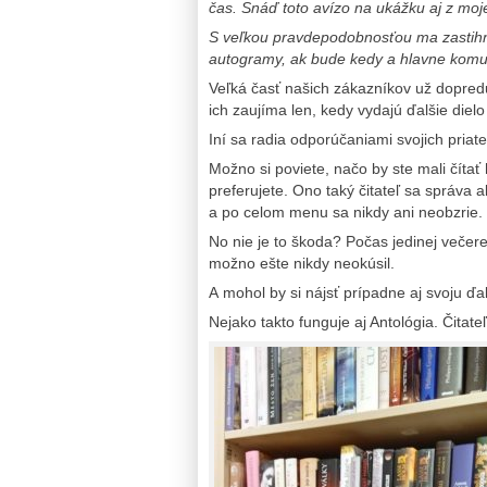
čas. Snáď toto avízo na ukážku aj z moj
S veľkou pravdepodobnosťou ma zastihn
autogramy, ak bude kedy a hlavne kom
Veľká časť našich zákazníkov už dopredu 
ich zaujíma len, kedy vydajú ďalšie dielo
Iní sa radia odporúčaniami svojich pria
Možno si poviete, načo by ste mali čítať
preferujete. Ono taký čitateľ sa správa 
a po celom menu sa nikdy ani neobzrie.
No nie je to škoda? Počas jedinej večere
možno ešte nikdy neokúsil.
A mohol by si nájsť prípadne aj svoju ďa
Nejako takto funguje aj Antológia. Čitat