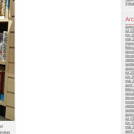
Výtv
Arc
augu
júl 2
jún 
máj 
mare
febr
janu
dece
októ
sept
augu
júl 2
jún 
máj 
apríl
febr
janu
dece
nove
októ
sept
augu
júl 2
jún 
sť
máj 
apríl
irokej