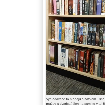
Vyhľadávače to hľadajú s názvom Triná
mužov a dvadsať žien –a sami to v tej š