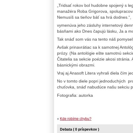
„Tridsať rokov bol hudobne spojený s le
manažéra Roba Grigorova, spolupracoval 
Nemusíš sa tieňov báť sa hrá dodnes.“,
vymenúva jeho zásluhy internetový denní
básňami ako Dnes čapujú lásku, Ja a mo
Tak snáď som vás na tento náš pomyseln
Avšak prinavrátiac sa k samotnej Antológ
prózy. (Na antológie ešte samotnú sekci
Čitatelia sa sekcie poézie akosi stráni
básnickými obrazmi.
Vraj aj Anasoft Litera vyhrali diela čím j
No v tomto diele popri jednoduchých pro
chuťovka, snáď nabudúce našu sekciu p
Fotografia: autorka
«
Kde robíme chybu?
Debata ( 0 príspevkov )