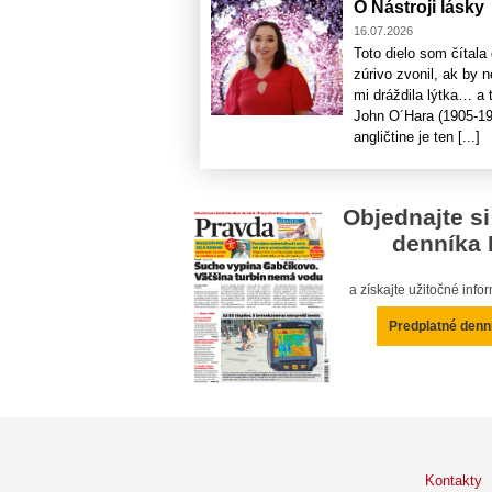
O Nástroji lásky
16.07.2026
Toto dielo som čítala
zúrivo zvonil, ak by 
mi dráždila lýtka… a
John O´Hara (1905-197
angličtine je ten [...]
Objednajte si
denníka 
a získajte užitočné inf
Predplatné denn
Kontakty