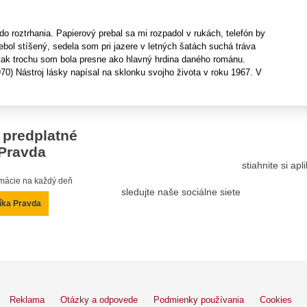
 do roztrhania. Papierový prebal sa mi rozpadol v rukách, telefón by
nebol stíšený, sedela som pri jazere v letných šatách suchá tráva
 tak trochu som bola presne ako hlavný hrdina daného románu.
0) Nástroj lásky napísal na sklonku svojho života v roku 1967. V
 predplatné
Pravda
stiahnite si ap
ormácie na každý deň
sledujte naše sociálne siete
íka Pravda
Reklama
Otázky a odpovede
Podmienky používania
Cookies