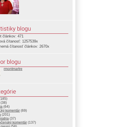
tistiky blogu
t článkov: 471
ová čítanosť: 1257539x
merná čítanosť článkov: 2670x
or blogu
rmontmartre
egórie
(185)
(38)
ia
(64)
ický komentár
(69)
a
(201)
iatria
(37)
očenský komentár
(137)
 piesní
(58)