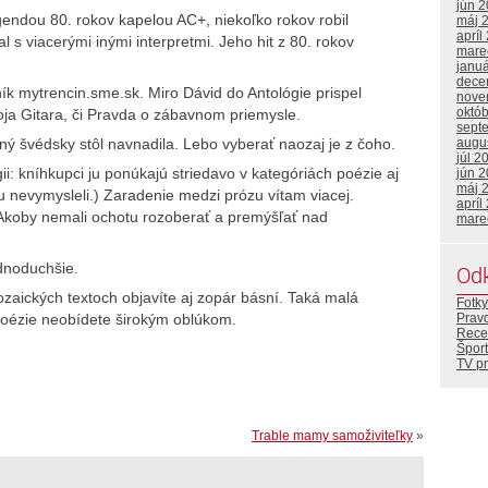
jún 
gendou 80. rokov kapelou AC+, niekoľko rokov robil
máj 
apríl
s viacerými inými interpretmi. Jeho hit z 80. rokov
mare
janu
dece
k mytrencin.sme.sk. Miro Dávid do Antológie prispel
nove
októ
ja Gitara, či Pravda o zábavnom priemysle.
sept
augu
ý švédsky stôl navnadila. Lebo vyberať naozaj je z čoho.
júl 2
ii: kníhkupci ju ponúkajú striedavo v kategóriách poézie aj
jún 
máj 
u nevymysleli.) Zaradenie medzi prózu vítam viacej.
apríl
a. Akoby nemali ochotu rozoberať a premýšľať nad
mare
ednoduchšie.
Od
zaických textoch objavíte aj zopár básní. Taká malá
Fotky
Prav
oézie neobídete širokým oblúkom.
Rece
Šport
TV p
Trable mamy samoživiteľky
»