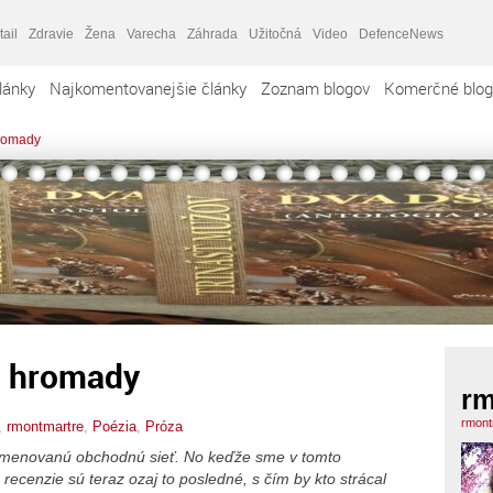
tail
Zdravie
Žena
Varecha
Záhrada
Užitočná
Video
DefenceNews
lánky
Najkomentovanejšie články
Zoznam blogov
Komerčné blog
hromady
j hromady
rm
rmont
,
rmontmartre
,
Poézia
,
Próza
emenovanú obchodnú sieť. No keďže sme v tomto
ecenzie sú teraz ozaj to posledné, s čím by kto strácal