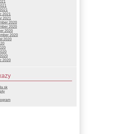
2021
2021
 2021
c 2021
ár 2021
mber 2020
mber 2020
ber 2020
ember 2020
st 2020
020
2020
2020
 2020
c 2020
kazy
da.sk
pty
rogram