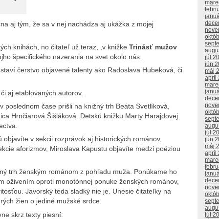
mare
febr
janu
dece
cna aj tým, že sa v nej nachádza aj ukážka z mojej
nove
októ
sept
ch knihách, no čitateľ už teraz, ,v knižke
Trinásť mužov
augu
jho špecifického nazerania na svet okolo nás.
júl 2
jún 
staví čerstvo objavené talenty ako Radoslava Hubeková, či
máj 
apríl
mare
janu
či aj etablovaných autorov.
dece
nove
v poslednom čase prišli na knižný trh Beáta Svetlíková,
októ
ica Hrnčiarová Šišláková. Detskú knižku Marty Harajdovej
sept
ectva.
augu
júl 2
objavíte v sekcii rozprávok aj historických románov,
jún 
máj 
kcie aforizmov, Miroslava Kapustu objavíte medzi poéziou
apríl
mare
febr
knižný trh ženským románom z pohľadu muža. Ponúkame ho
janu
dece
mným oživením oproti monotónnej ponuke ženských románov,
nove
tosťou. Javorský teda sladký nie je. Unesie čitateľky na
októ
rých žien o jediné mužské srdce.
sept
augu
ne skrz texty piesní:
júl 2