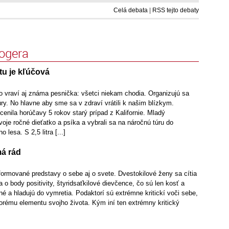
Celá debata
|
RSS tejto debaty
logera
tu je kľúčová
ko vraví aj známa pesnička: všetci niekam chodia. Organizujú sa
túry. No hlavne aby sme sa v zdraví vrátili k našim blízkym.
enila horúčavy 5 rokov starý prípad z Kalifornie. Mladý
oje ročné dieťatko a psíka a vybrali sa na náročnú túru do
lesa. S 2,5 litra [...]
má rád
formované predstavy o sebe aj o svete. Dvestokilové ženy sa cítia
a o body positivity, štyridsaťkilové dievčence, čo sú len kosť a
čné a hladujú do vymretia. Podaktorí sú extrémne kritickí voči sebe,
torému elementu svojho života. Kým iní ten extrémny kritický