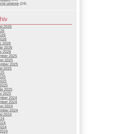
arné umenie
(24)
hív
st 2026
026
2026
2026
c 2026
uár 2026
ár 2026
mber 2025
ber 2025
ember 2025
st 2025
025
2025
2025
 2025
uár 2025
ár 2025
mber 2024
mber 2024
ber 2024
ember 2024
st 2024
024
2024
2024
 2024