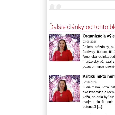
Ďalšie články od tohto b
Organizácia výle
03.08.2026
Je leto, prázdniny, a
festivaly, čundre, či 
Americká rodinka podc
manželský pár vzal sv
požiarom spustošeného 
Kritiku nikto ne
02.08.2026
Ľudia mávajú ozaj de
ako krásavice a rečni
koža, sa cítia byť tu
svojmu telu, či hocik
potenciál [...]