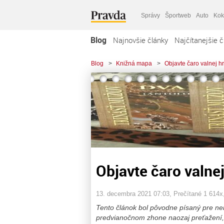
Správy
Športweb
Auto
Kok
Blog
Najnovšie články
Najčítanejšie č
Blog
>
Knižná mapa
>
Objavte čaro valnej 
Objavte čaro valne
13. decembra 2021 07:03
, Prečítané 1 614x
Tento článok bol pôvodne písaný pre n
predvianočnom zhone naozaj preťažení, r