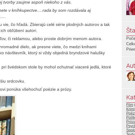
ej tvorby zaujme aspoň niekoho z vás.
ete v kníhkupectve….rada by som rozdávala aj
u….
vie, čo hľadá. Zbierajú celé série plodných autorov a tak
Šta
 ich obľúbení autori.
teľov, či reklamou, alebo proste dobrým menom autora.
Poče
Celk
 hromadné dielo, ak presne viete, čo medzi knihami
Prie
ako návštevník, ktorý si vždy objedná bryndzové halušky
Aut
 pri švédskom stole by mohol ochutnať viaceré jedlá, ktoré
lšiu srdcovku.
eľovi ponúka všehochuť poézie a prózy.
Kat
Film
Krimi
Poéz
Polit
Próz
Psych
Spol
Texty