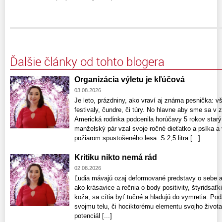
Ďalšie články od tohto blogera
Organizácia výletu je kľúčová
03.08.2026
Je leto, prázdniny, ako vraví aj známa pesnička: v
festivaly, čundre, či túry. No hlavne aby sme sa v z
Americká rodinka podcenila horúčavy 5 rokov starý 
manželský pár vzal svoje ročné dieťatko a psíka a 
požiarom spustošeného lesa. S 2,5 litra [...]
Kritiku nikto nemá rád
02.08.2026
Ľudia mávajú ozaj deformované predstavy o sebe aj
ako krásavice a rečnia o body positivity, štyridsaťk
koža, sa cítia byť tučné a hladujú do vymretia. Pod
svojmu telu, či hociktorému elementu svojho života
potenciál [...]