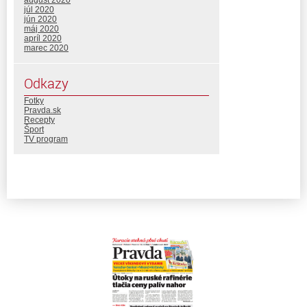
august 2020
júl 2020
jún 2020
máj 2020
apríl 2020
marec 2020
Odkazy
Fotky
Pravda.sk
Recepty
Šport
TV program