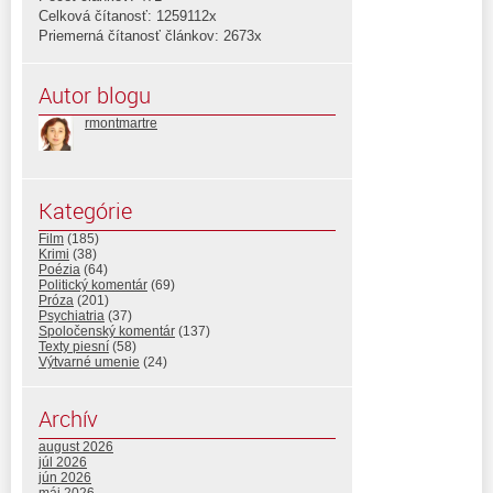
Celková čítanosť: 1259112x
Priemerná čítanosť článkov: 2673x
Autor blogu
rmontmartre
Kategórie
Film
(185)
Krimi
(38)
Poézia
(64)
Politický komentár
(69)
Próza
(201)
Psychiatria
(37)
Spoločenský komentár
(137)
Texty piesní
(58)
Výtvarné umenie
(24)
Archív
august 2026
júl 2026
jún 2026