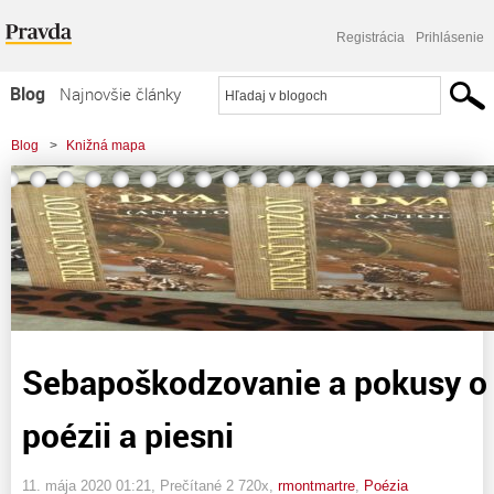
Registrácia
Prihlásenie
Blog
Najnovšie články
Najčítanejšie články
Blog
>
Knižná mapa
Najkomentovanejšie články
>
Sebapoškodzovanie a pokusy o samovraždu v poézii a piesni
Zoznam blogov
Komerčné blogy
Sebapoškodzovanie a pokusy o
poézii a piesni
11. mája 2020 01:21
, Prečítané 2 720x,
rmontmartre
,
Poézia