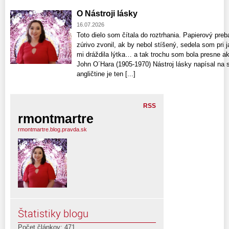
O Nástroji lásky
16.07.2026
Toto dielo som čítala do roztrhania. Papierový preb
zúrivo zvonil, ak by nebol stíšený, sedela som pri 
mi dráždila lýtka… a tak trochu som bola presne a
John O´Hara (1905-1970) Nástroj lásky napísal na 
angličtine je ten [...]
RSS
rmontmartre
rmontmartre.blog.pravda.sk
Štatistiky blogu
Počet článkov: 471