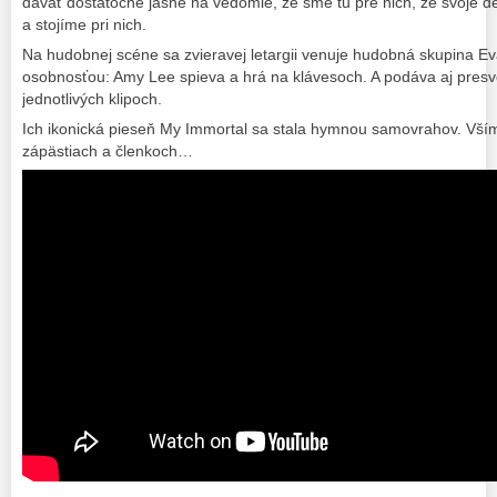
dávať dostatočne jasne na vedomie, že sme tu pre nich, že svoje de
a stojíme pri nich.
Na hudobnej scéne sa zvieravej letargii venuje hudobná skupina E
osobnosťou: Amy Lee spieva a hrá na klávesoch. A podáva aj pres
jednotlivých klipoch.
Ich ikonická pieseň My Immortal sa stala hymnou samovrahov. Všíma
zápästiach a členkoch…