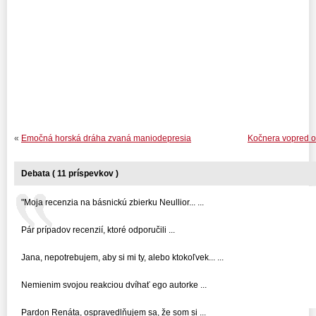
«
Emočná horská dráha zvaná maniodepresia
Kočnera vopred od
Debata ( 11 príspevkov )
"Moja recenzia na básnickú zbierku Neullior... ...
Pár prípadov recenzií, ktoré odporučili ...
Jana, nepotrebujem, aby si mi ty, alebo ktokoľvek... ...
Nemienim svojou reakciou dvíhať ego autorke ...
Pardon Renáta, ospravedlňujem sa, že som si ...