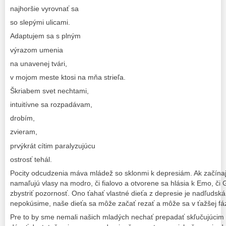
najhoršie vyrovnať sa
so slepými ulicami.
Adaptujem sa s plným
výrazom umenia
na unavenej tvári,
v mojom meste ktosi na mňa strieľa.
Škriabem svet nechtami,
intuitívne sa rozpadávam,
drobím,
zvieram,
prvýkrát cítim paralyzujúcu
ostrosť tehál.
Pocity odcudzenia máva mládež so sklonmi k depresiám. Ak začínajú
namaľujú vlasy na modro, či fialovo a otvorene sa hlásia k Emo, či Go
zbystriť pozornosť. Ono ťahať vlastné dieťa z depresie je nadľudská
nepokúsime, naše dieťa sa môže začať rezať a môže sa v ťažšej fá
Pre to by sme nemali našich mladých nechať prepadať skľučujúcim