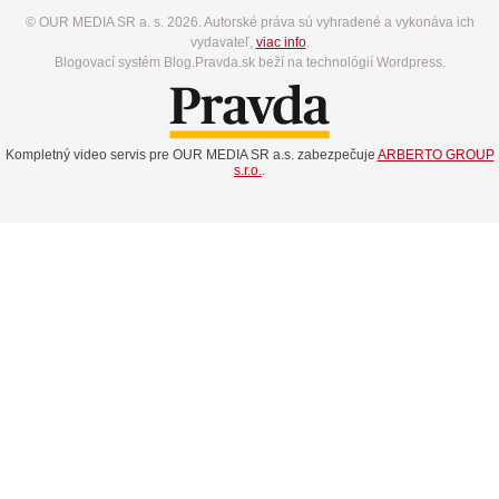
© OUR MEDIA SR a. s. 2026. Autorské práva sú vyhradené a vykonáva ich
vydavateľ,
viac info
.
Blogovací systém Blog.Pravda.sk beží na technológií Wordpress.
Kompletný video servis pre OUR MEDIA SR a.s. zabezpečuje
ARBERTO GROUP
s.r.o.
.