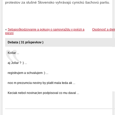
protestov za slušné Slovensko vyhrávajú cynickú šachovú partiu.
«
Sebapoškodzovanie a pokusy o samovraždu v poézii a
Osobnosť a diel
piesni
Debata ( 31 príspevkov )
Kollar ...
aj Jollar ? :) ...
registrujem a schvalujem :) ...
noo m prezumcia neviny by platit mala teda ak ...
Keciak nebol novinar,len podpisoval co mu daval ...