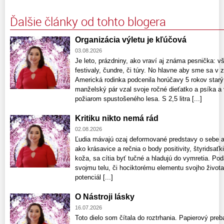
Ďalšie články od tohto blogera
Organizácia výletu je kľúčová
03.08.2026
Je leto, prázdniny, ako vraví aj známa pesnička: v
festivaly, čundre, či túry. No hlavne aby sme sa v z
Americká rodinka podcenila horúčavy 5 rokov starý 
manželský pár vzal svoje ročné dieťatko a psíka a 
požiarom spustošeného lesa. S 2,5 litra [...]
Kritiku nikto nemá rád
02.08.2026
Ľudia mávajú ozaj deformované predstavy o sebe aj
ako krásavice a rečnia o body positivity, štyridsaťk
koža, sa cítia byť tučné a hladujú do vymretia. Pod
svojmu telu, či hociktorému elementu svojho života
potenciál [...]
O Nástroji lásky
16.07.2026
Toto dielo som čítala do roztrhania. Papierový preb