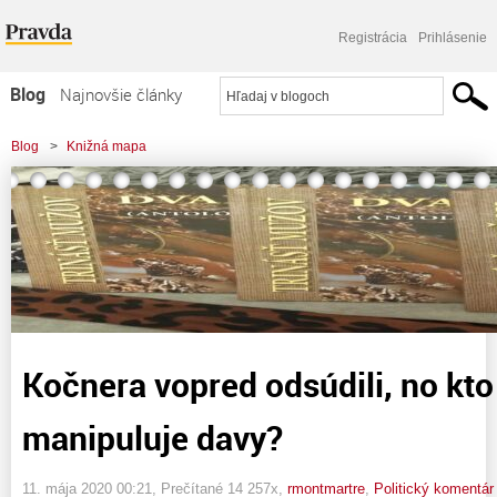
Registrácia
Prihlásenie
Blog
Najnovšie články
Najčítanejšie články
Blog
>
Knižná mapa
Najkomentovanejšie články
>
Kočnera vopred odsúdili, no kto vlastne manipuluje davy?
Zoznam blogov
Komerčné blogy
Kočnera vopred odsúdili, no kto
manipuluje davy?
11. mája 2020 00:21
, Prečítané 14 257x,
rmontmartre
,
Politický komentár