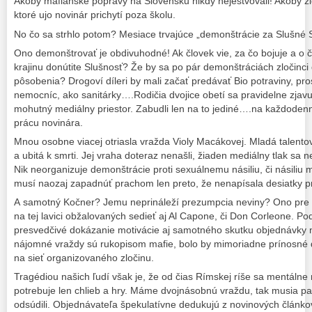
Akoby mafiánske popravy na Slovensku nikdy nejestvovali! Akoby zlo
ktoré ujo novinár prichytí poza školu.
No čo sa strhlo potom? Mesiace trvajúce „demonštrácie za Slušné 
Ono demonštrovať je obdivuhodné! Ak človek vie, za čo bojuje a o č
krajinu donútite Slušnosť? Že by sa po pár demonštráciách zločinci
pôsobenia? Drogoví díleri by mali začať predávať Bio potraviny, pros
nemocníc, ako sanitárky….Rodičia dvojice obetí sa pravidelne zjav
mohutný mediálny priestor. Zabudli len na to jediné….na každoden
prácu novinára.
Mnou osobne viacej otriasla vražda Violy Macákovej. Mladá talento
a ubitá k smrti. Jej vraha doteraz nenašli, žiaden mediálny tlak sa ne
Nik neorganizuje demonštrácie proti sexuálnemu násiliu, či násiliu
musí naozaj zapadnúť prachom len preto, že nenapísala desiatky 
A samotný Kočner? Jemu neprináleží prezumpcia neviny? Ono pre 
na tej lavici obžalovaných sedieť aj Al Capone, či Don Corleone. Po
presvedčivé dokázanie motivácie aj samotného skutku objednávky
nájomné vraždy sú rukopisom mafie, bolo by mimoriadne prínosné
na sieť organizovaného zločinu.
Tragédiou našich ľudí však je, že od čias Rímskej ríše sa mentálne
potrebuje len chlieb a hry. Máme dvojnásobnú vraždu, tak musia p
odsúdili. Objednávateľa špekulatívne dedukujú z novinových článko