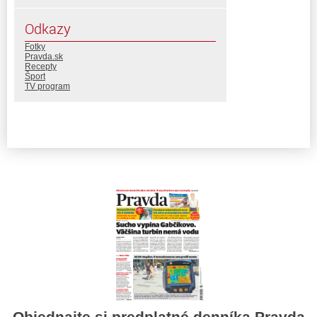
Odkazy
Fotky
Pravda.sk
Recepty
Šport
TV program
Objednajte si predplatné denníka Pravda