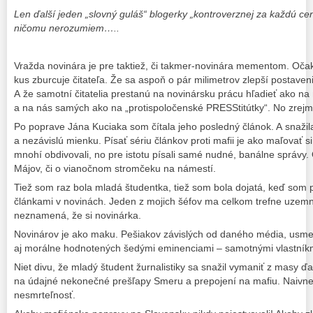
Len ďalší jeden „slovný guláš“ blogerky „kontroverznej za každú cen
ničomu nerozumiem…..
Vražda novinára je pre taktiež, či takmer-novinára mementom. Oča
kus zburcuje čitateľa. Že sa aspoň o pár milimetrov zlepší postaveni
A že samotní čitatelia prestanú na novinársku prácu hľadieť ako na
a na nás samých ako na „protispoločenské PRESStitútky“. No zre
Po poprave Jána Kuciaka som čítala jeho posledný článok. A snažila
a nezávislú mienku. Písať sériu článkov proti mafii je ako maľovať s
mnohí obdivovali, no pre istotu písali samé nudné, banálne správy. 
Májov, či o vianočnom stromčeku na námestí.
Tiež som raz bola mladá študentka, tiež som bola dojatá, keď som p
článkami v novinách. Jeden z mojich šéfov ma celkom trefne uzemnil
neznamená, že si novinárka.
Novinárov je ako maku. Pešiakov závislých od daného média, usme
aj morálne hodnotených šedými eminenciami – samotnými vlastníkm
Niet divu, že mladý študent žurnalistiky sa snažil vymaniť z masy 
na údajné nekonečné prešľapy Smeru a prepojení na mafiu. Naivne
nesmrteľnosť.