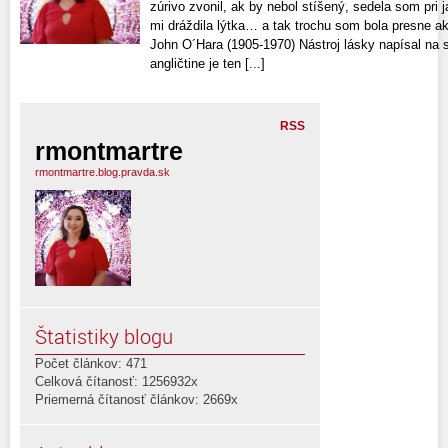
zúrivo zvonil, ak by nebol stíšený, sedela som pri 
mi dráždila lýtka… a tak trochu som bola presne a
John O´Hara (1905-1970) Nástroj lásky napísal na 
angličtine je ten [...]
RSS
rmontmartre
rmontmartre.blog.pravda.sk
Štatistiky blogu
Počet článkov: 471
Celková čítanosť: 1256932x
Priemerná čítanosť článkov: 2669x