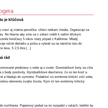
logera
tu je kľúčová
ko vraví aj známa pesnička: všetci niekam chodia. Organizujú sa
túry. No hlavne aby sme sa v zdraví vrátili k našim blízkym.
enila horúčavy 5 rokov starý prípad z Kalifornie. Mladý
oje ročné dieťatko a psíka a vybrali sa na náročnú túru do
lesa. S 2,5 litra [...]
má rád
formované predstavy o sebe aj o svete. Dvestokilové ženy sa cítia
a o body positivity, štyridsaťkilové dievčence, čo sú len kosť a
čné a hladujú do vymretia. Podaktorí sú extrémne kritickí voči sebe,
torému elementu svojho života. Kým iní ten extrémny kritický
 do roztrhania. Papierový prebal sa mi rozpadol v rukách, telefón by