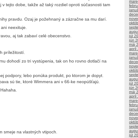
mare
 v tejto dobe, takže až taký rozdiel oproti súčasnosti tam
febr
janu
dece
ihy pravdu. Ozaj je požehnaný a zázračne sa mu darí.
nove
októ
ani neexituje.
sept
augu
ravou, aj tak zabaví celé obecenstvo.
júl 2
jún 
máj 
apríl
príležitostí.
mare
janu
mu dohodí zo tri vystúpenia, tak on ho rovno dotlačí na
dece
nove
októ
sept
ej podpory, lebo ponúka produkt, po ktorom je dopyt.
augu
bava sú tie, ktoré Wimmera ani v 66-ke neopúšťajú.
júl 2
jún 
o Hahaha.
máj 
apríl
mare
febr
janu
dece
nove
októ
sept
augu
m smeje na vlastných vtipoch.
júl 2