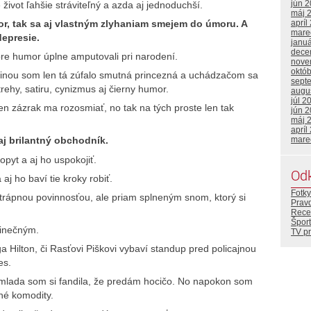
jún 
ivot ľahšie stráviteľný a azda aj jednoduchší.
máj 
r, tak sa aj vlastným zlyhaniam smejem do úmoru. A
apríl
mare
depresie.
janu
dece
re humor úplne amputovali pri narodení.
nove
októ
šinou som len tá zúfalo smutná princezná a uchádzačom sa
sept
ehy, satiru, cynizmus aj čierny humor.
augu
júl 2
ten zázrak ma rozosmiať, no tak na tých proste len tak
jún 
máj 
apríl
mare
aj brilantný obchodník.
opyt a aj ho uspokojiť.
Od
 aj ho baví tie kroky robiť.
Fotky
n trápnou povinnosťou, ale priam splneným snom, ktorý si
Prav
Rece
Šport
dinečným.
TV p
 Hilton, či Rasťovi Piškovi vybaví standup pred policajnou
es.
amlada som si fandila, že predám hocičo. No napokon som
jné komodity.