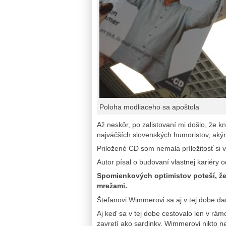
Poloha modliaceho sa apoštola
Až neskôr, po zalistovaní mi došlo, že k
najväčších slovenských humoristov, aký
Priložené CD som nemala príležitosť si v
Autor písal o budovaní vlastnej kariéry 
Spomienkových optimistov poteší, že
mrežami.
Štefanovi Wimmerovi sa aj v tej dobe dar
Aj keď sa v tej dobe cestovalo len v rá
zavretí ako sardinky. Wimmerovi nikto n