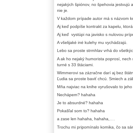
nejakých špiónov, no špehovia jestvujú aj
nie je.
V každom prípade autor má s názvom kn
Aj keď podpíše kontrakt za kapelu, ktorá 
Aj keď vystúpi na javisko s nulovou príp
A všelijaké iné kulehy mu vychádzajú.
Lebo sa proste strmhlav vrhá do všetkých 
A ak ho nejaký humorista poprosí, nech 
turné s 33 štáciami.
Wimmerovi sa zázračne darí aj bez štátn
Ľudia sa proste baviť chcú. Smiech a zá
Mňa najviac na knihe vyrušovalo to jeh
Nechápem? hahaha
Je to absurdné? hahaha
Pokašľal som to? hahaha
a zase len hahaha, hahaha,….
Trochu mi pripomínalo komika, čo sa sá