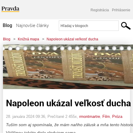
Registrácia
Prihlásenie
Blog
Najnovšie články
Najčítanejšie články
Blog
>
Knižná mapa
>
Napoleon ukázal veľkosť ducha
Najkomentovanejšie články
Zoznam blogov
Komerčné blogy
Napoleon ukázal veľkosť ducha
28. januára 2024 09:36
, Prečítané 2 455x,
rmontmartre
,
Film
,
Próza
Tuším som aj spomínala, že mám naňho zálusk a mňa tento historic
Väčšinou takéto diela sledujem sama.