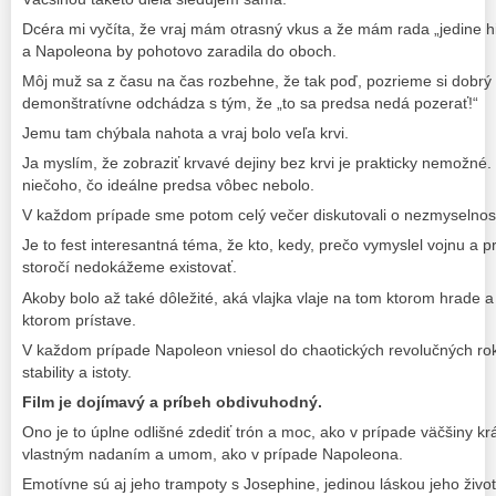
Dcéra mi vyčíta, že vraj mám otrasný vkus a že mám rada „jedine his
a Napoleona by pohotovo zaradila do oboch.
Môj muž sa z času na čas rozbehne, že tak poď, pozrieme si dobrý f
demonštratívne odchádza s tým, že „to sa predsa nedá pozerať!“
Jemu tam chýbala nahota a vraj bolo veľa krvi.
Ja myslím, že zobraziť krvavé dejiny bez krvi je prakticky nemožné. 
niečoho, čo ideálne predsa vôbec nebolo.
V každom prípade sme potom celý večer diskutovali o nezmyselnost
Je to fest interesantná téma, že kto, kedy, prečo vymyslel vojnu a p
storočí nedokážeme existovať.
Akoby bolo až také dôležité, aká vlajka vlaje na tom ktorom hrade 
ktorom prístave.
V každom prípade Napoleon vniesol do chaotických revolučných ro
stability a istoty.
Film je dojímavý a príbeh obdivuhodný.
Ono je to úplne odlišné zdediť trón a moc, ako v prípade väčšiny krá
vlastným nadaním a umom, ako v prípade Napoleona.
Emotívne sú aj jeho trampoty s Josephine, jedinou láskou jeho život