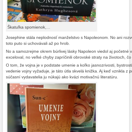
Škatuľka spomienok,…
Josephine stála neplodnosť manželstvo s Napoleonom. No ani rozvo
toto puto si uchovávali až po hrob.
No a samozrejme okrem búrlivej lásky Napoleon viedol aj početné 
exceloval, no veľké chyby zapríčinili obrovské straty na životoch, čo 
O tom, že vojna je v podstate umenie a koľko jasnozrivosti, bystrost
vedenie vojny vyžaduje, je táto útla skvelá knižka. Aj keď vznikla z 
súčasní vydavatelia ju núkajú ako kvázi motivačnú literatúru.