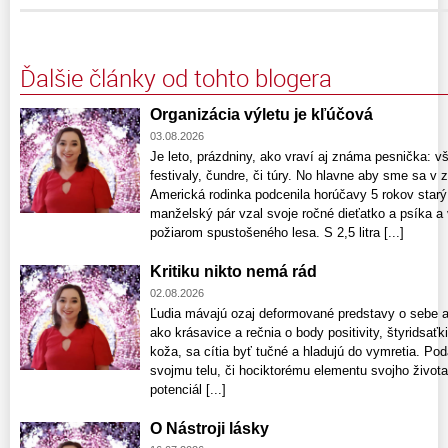
Ďalšie články od tohto blogera
Organizácia výletu je kľúčová
03.08.2026
Je leto, prázdniny, ako vraví aj známa pesnička: v
festivaly, čundre, či túry. No hlavne aby sme sa v z
Americká rodinka podcenila horúčavy 5 rokov starý 
manželský pár vzal svoje ročné dieťatko a psíka a 
požiarom spustošeného lesa. S 2,5 litra [...]
Kritiku nikto nemá rád
02.08.2026
Ľudia mávajú ozaj deformované predstavy o sebe aj
ako krásavice a rečnia o body positivity, štyridsaťk
koža, sa cítia byť tučné a hladujú do vymretia. Pod
svojmu telu, či hociktorému elementu svojho života
potenciál [...]
O Nástroji lásky