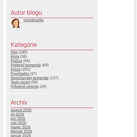
Autor blogu
rmontmartre
Kategórie
Film
(185)
Krimi
(38)
Poézia
(64)
Politický komentár
(69)
Próza
(201)
Psychiatria
(37)
Spoločenský komentár
(137)
Texty piesní
(58)
Výtvarné umenie
(24)
Archív
august 2026
júl 2026
jún 2026
máj 2026
marec 2026
február 2026
január 2026