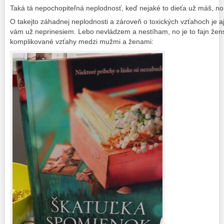
Taká tá nepochopiteľná neplodnosť, keď nejaké to dieťa už máš, no 
O takejto záhadnej neplodnosti a zároveň o toxických vzťahoch je aj
vám už neprinesiem. Lebo nevládzem a nestíham, no je to fajn žens
komplikované vzťahy medzi mužmi a ženami: