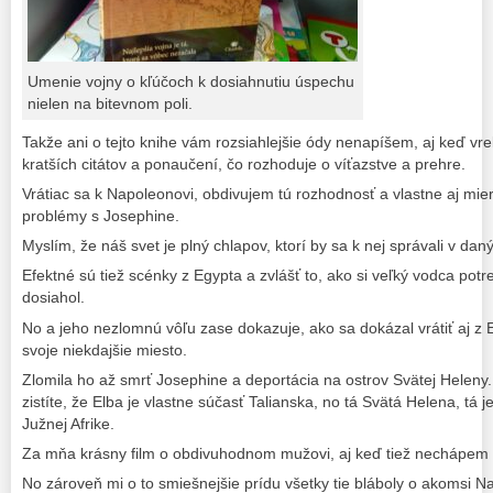
Umenie vojny o kľúčoch k dosiahnutiu úspechu
nielen na bitevnom poli.
Takže ani o tejto knihe vám rozsiahlejšie ódy nenapíšem, aj keď v
kratších citátov a ponaučení, čo rozhoduje o víťazstve a prehre.
Vrátiac sa k Napoleonovi, obdivujem tú rozhodnosť a vlastne aj mier
problémy s Josephine.
Myslím, že náš svet je plný chlapov, ktorí by sa k nej správali v dan
Efektné sú tiež scénky z Egypta a zvlášť to, ako si veľký vodca potr
dosiahol.
No a jeho nezlomnú vôľu zase dokazuje, ako sa dokázal vrátiť aj z 
svoje niekdajšie miesto.
Zlomila ho až smrť Josephine a deportácia na ostrov Svätej Heleny
zistíte, že Elba je vlastne súčasť Talianska, no tá Svätá Helena, tá j
Južnej Afrike.
Za mňa krásny film o obdivuhodnom mužovi, aj keď tiež nechápem
No zároveň mi o to smiešnejšie prídu všetky tie bláboly o akomsi