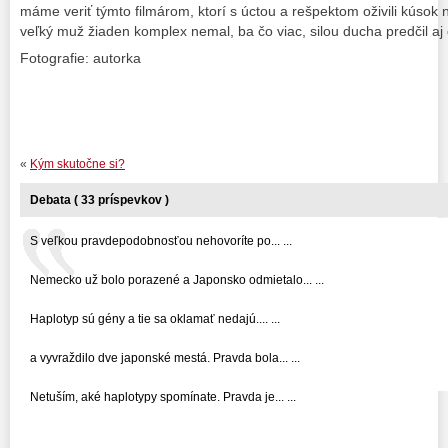
máme veriť týmto filmárom, ktorí s úctou a rešpektom oživili kúsok n
veľký muž žiaden komplex nemal, ba čo viac, silou ducha predčil aj
Fotografie: autorka
«
Kým skutočne si?
Debata ( 33 príspevkov )
S veľkou pravdepodobnosťou nehovoríte po... ...
Nemecko už bolo porazené a Japonsko odmietalo... ...
Haplotyp sú gény a tie sa oklamať nedajú.... ...
a vyvraždilo dve japonské mestá. Pravda bola... ...
Netuším, aké haplotypy spomínate. Pravda je... ...