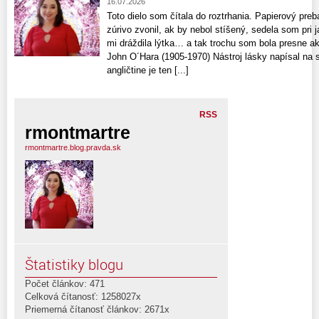
16.07.2026
Toto dielo som čítala do roztrhania. Papierový preb
zúrivo zvonil, ak by nebol stíšený, sedela som pri 
mi dráždila lýtka… a tak trochu som bola presne a
John O´Hara (1905-1970) Nástroj lásky napísal na 
angličtine je ten [...]
RSS
rmontmartre
rmontmartre.blog.pravda.sk
Štatistiky blogu
Počet článkov: 471
Celková čítanosť: 1258027x
Priemerná čítanosť článkov: 2671x