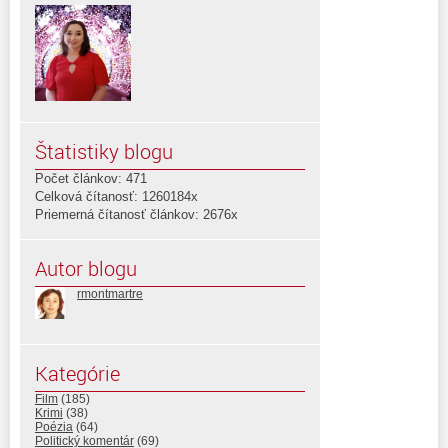
Štatistiky blogu
Počet článkov: 471
Celková čítanosť: 1260184x
Priemerná čítanosť článkov: 2676x
Autor blogu
rmontmartre
Kategórie
Film
(185)
Krimi
(38)
Poézia
(64)
Politický komentár
(69)