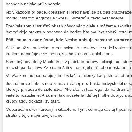
besnenia nejako príliš nebolo.
No v každom prípade, dokážem si predstaviť, že za čias bratovraž
mohlo v starom Anglicku a Škótsku vyzerať aj takto beznádejne.
Prečítala som si stručný obsah pôvodného diela a môžeme skonštat
hlavné deje prevzal v podstate do bodky. Kto mal byť zabitý, ostal zab
Páčil sa mi hlavne úvod, kde Nesbo opisuje samotné zatratené
A líči ho až s umeleckou predstavivosťou. Akoby ste sedeli v akomsi 
krokom namaľuje celé mesto, s jeho krásami aj slabinami.
Samotný novodobý Macbeth je v podstate rádový policajt, nad kt
moc stúpa do hlavy. Ako sa neštíti v mene „blaha“ toho mesta ani na
Vo všetkom ho podporuje jeho krvilačná milenky Lady, ktorou otrasi
Jediné mŕtve bábo s ňou zamáva viacej, než halda mŕtvych tiel dosp
ktoré ju privádza do šialenstva. Ako skončí táto legendárna dráma?
viete to rozuzlenie. A ak nie, tak môžete fandiť tej hŕstke dobrých
krutovládou dokázali zvíťaziť.
Odporúčam skôr náročným čitateľom. Tým, čo majú čas aj trpezlivosť
stratia v tejto napínavej dráme.