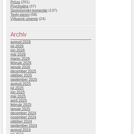
Próza
(201)
Psychiatria
(37)
Spoločenský komentár
(137)
Texty piesní
(58)
Výtvarné umenie
(24)
Archív
august 2026
júl 2026
jún 2026
máj 2026
marec 2026
február 2026
január 2026
december 2025
október 2025
september 2025
august 2025
júl 2025
jún 2025
máj 2025
apríl 2025
február 2025
január 2025
december 2024
november 2024
október 2024
september 2024
august 2024
júl 2024