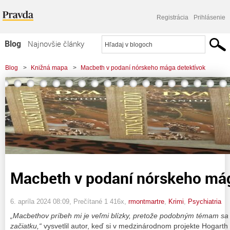
Registrácia
Prihlásenie
Blog
Najnovšie články
Najčítanejšie články
Blog
>
Knižná mapa
>
Macbeth v podaní nórskeho mága detektívok
Najkomentovanejšie články
Zoznam blogov
Komerčné blogy
Macbeth v podaní nórskeho mág
6. apríla 2024 08:09
, Prečítané 1 416x,
rmontmartre
,
Krimi
,
Psychiatria
„Macbethov príbeh mi je veľmi blízky, pretože podobným témam s
začiatku,“
vysvetlil autor, keď si v medzinárodnom projekte Hogart