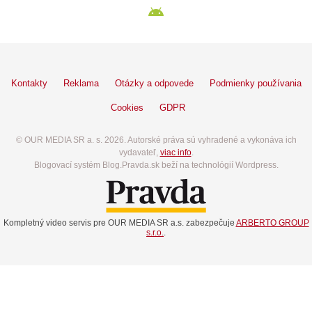
Kontakty
Reklama
Otázky a odpovede
Podmienky používania
Cookies
GDPR
© OUR MEDIA SR a. s. 2026. Autorské práva sú vyhradené a vykonáva ich
vydavateľ,
viac info
.
Blogovací systém Blog.Pravda.sk beží na technológií Wordpress.
Kompletný video servis pre OUR MEDIA SR a.s. zabezpečuje
ARBERTO GROUP
s.r.o.
.