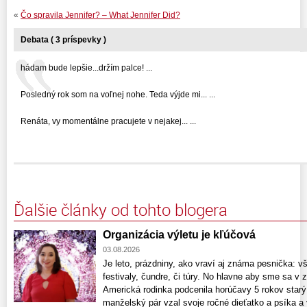
«
Čo spravila Jennifer? – What Jennifer Did?
Debata ( 3 príspevky )
hádam bude lepšie...držím palce! ...
Posledný rok som na voľnej nohe. Teda výjde mi... ...
Renáta, vy momentálne pracujete v nejakej... ...
Ďalšie články od tohto blogera
Organizácia výletu je kľúčová
03.08.2026
Je leto, prázdniny, ako vraví aj známa pesnička: v
festivaly, čundre, či túry. No hlavne aby sme sa v z
Americká rodinka podcenila horúčavy 5 rokov starý 
manželský pár vzal svoje ročné dieťatko a psíka a 