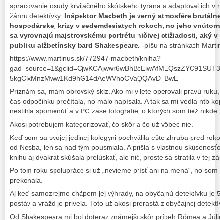
spracovanie osudy krvilačného škótskeho tyrana a adaptoval ich v
žánru detektívky.
Inšpektor Macbeth je verný atmosfére brutálne
hospodárskej krízy v sedemdesiatych rokoch, no jeho vnútorn
sa vyrovnajú majstrovskému portrétu ničivej ctižiadosti, aký v
publiku alžbetínsky bard Shakespeare.
-píšu na stránkach Marti
https://www.martinus.sk/772947-macbeth/kniha?
gad_source=1&gclid=CjwKCAjwwr6wBhBcEiwAfMEQszZYC91SUT3-
5kgClxMnzMww1Kd9hG14dAeWVhoCVaQQAvD_BwE
Priznám sa, mám obrovský sklz. Ako mi v lete operovali pravú ruku,
čas odpočinku prečítala, no málo napísala. A tak sa mi vedľa ntb ko
nestihla spomenúť a v PC zase fotografie, o ktorých som tiež nikde
Akosi potrebujem kategorizovať, čo skôr a čo už vôbec nie.
Keď som sa svojej jedinej kolegyni pochválila ešte zhruba pred rok
od Nesba, len sa nad tým pousmiala. A prišla s vlastnou skúsenosťo
knihu aj dvakrát skúšala prelúskať, ale nič, proste sa stratila v tej z
Po tom roku spolupráce si už „nevieme prísť ani na mená“, no som 
prekonala.
Aj keď samozrejme chápem jej výhrady, na obyčajnú detektívku je 5
postáv a vrážd je priveľa. Toto už akosi prerastá z obyčajnej detekt
Od Shakespeara mi bol doteraz známejší skôr príbeh Rómea a Júli