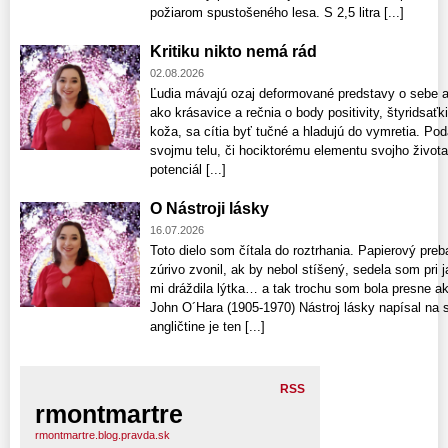
požiarom spustošeného lesa. S 2,5 litra [...]
Kritiku nikto nemá rád
02.08.2026
Ľudia mávajú ozaj deformované predstavy o sebe aj
ako krásavice a rečnia o body positivity, štyridsaťk
koža, sa cítia byť tučné a hladujú do vymretia. Pod
svojmu telu, či hociktorému elementu svojho života
potenciál [...]
O Nástroji lásky
16.07.2026
Toto dielo som čítala do roztrhania. Papierový preb
zúrivo zvonil, ak by nebol stíšený, sedela som pri 
mi dráždila lýtka… a tak trochu som bola presne a
John O´Hara (1905-1970) Nástroj lásky napísal na 
angličtine je ten [...]
RSS
rmontmartre
rmontmartre.blog.pravda.sk