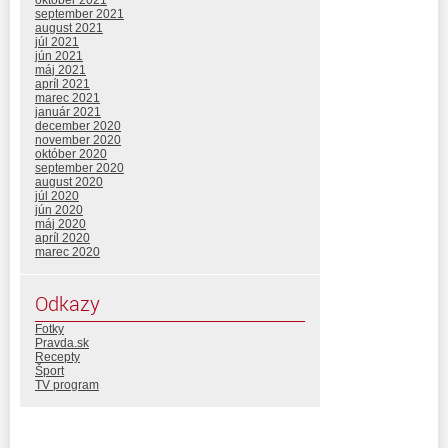
september 2021
august 2021
júl 2021
jún 2021
máj 2021
apríl 2021
marec 2021
január 2021
december 2020
november 2020
október 2020
september 2020
august 2020
júl 2020
jún 2020
máj 2020
apríl 2020
marec 2020
Odkazy
Fotky
Pravda.sk
Recepty
Šport
TV program