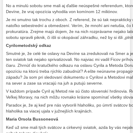
No a minulú sobotu sme mali aj ďalšie neúspešné referendum, ktoré
Devíne, že vraj opozícia vyhodila von komínom 12 miliónov.
Je mi smutno tak trochu z oboch. Z referend, že sú tak neprakticky 
natoľko sebestrední a obmedzení. Verím, že mnohí ani netušia, čo 
prokuratúra. Zrejme majú dojem, že na nich rozprávame nejako latins
sobotu spravili piknik, či išli si okopávať záhradku, než by si išli „pl
Cyrilometodský odkaz
Smutné je, že celé tie oslavy na Devíne sa zredukovali na Smer a j
ten sviatok tak nejako sprivatizovali. No najviac mi vadil Ficov prího
čiaru. Zhrnúť do kratučkého odkazu na oslavu Cyrila a Metoda Don
opozíciu na ktorú treba rýchlo zabudnúť? A ešte neúnavne propag
západu? Ja som pri sledovaní dokumentu o Cyrilovi a Metodovi mala
na sever a zase sa vracajú na juh a putujú severne.
V každom prípade Cyril aj Metod nie sú čisto slovenskí hrdinovia. 
Veľkej Moravy, na nich môžu rovnako krásne spomínať všetky slov
Paradox je, že aj keď pre nás vytvorili hlaholiku, po úmrtí svätcov b
hlaholika sa viacej ujala v južnejších krajinách.
Maria Orsola Bussoneová
Keď už sme mali tých svätcov a cirkevný sviatok, azda by vás nejak