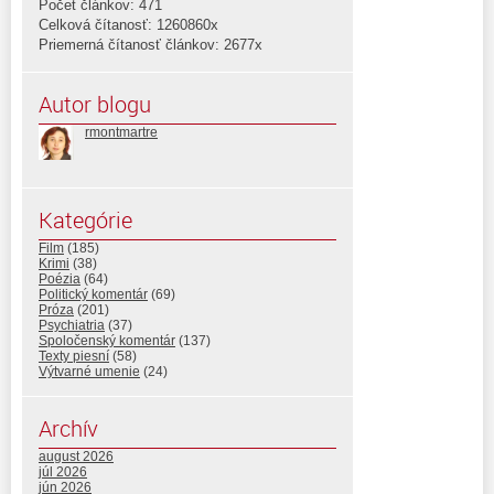
Počet článkov: 471
Celková čítanosť: 1260860x
Priemerná čítanosť článkov: 2677x
Autor blogu
rmontmartre
Kategórie
Film
(185)
Krimi
(38)
Poézia
(64)
Politický komentár
(69)
Próza
(201)
Psychiatria
(37)
Spoločenský komentár
(137)
Texty piesní
(58)
Výtvarné umenie
(24)
Archív
august 2026
júl 2026
jún 2026