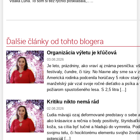
Vďaka Luna. To som si tiež rýchlo poskladala,... ...
Ďalšie články od tohto blogera
Organizácia výletu je kľúčová
03.08.2026
Je leto, prázdniny, ako vraví aj známa pesnička: v
festivaly, čundre, či túry. No hlavne aby sme sa v z
Americká rodinka podcenila horúčavy 5 rokov starý 
manželský pár vzal svoje ročné dieťatko a psíka a 
požiarom spustošeného lesa. S 2,5 litra [...]
Kritiku nikto nemá rád
02.08.2026
Ľudia mávajú ozaj deformované predstavy o sebe aj
ako krásavice a rečnia o body positivity, štyridsaťk
koža, sa cítia byť tučné a hladujú do vymretia. Pod
svojmu telu, či hociktorému elementu svojho života
potenciál [...]