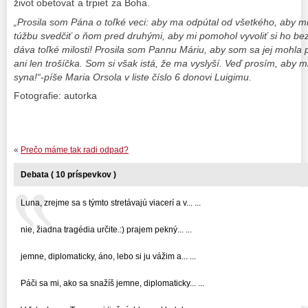
život obetovať a trpieť za Boha.
„Prosila som Pána o toľké veci: aby ma odpútal od všetkého, aby mi
túžbu svedčiť o ňom pred druhými, aby mi pomohol vyvoliť si ho bez
dáva toľké milosti! Prosila som Pannu Máriu, aby som sa jej mohla
ani len trošíčka. Som si však istá, že ma vyslyší. Veď prosím, aby 
syna!“-píše Maria Orsola v liste číslo 6 donovi Luigimu.
Fotografie: autorka
«
Prečo máme tak radi odpad?
Debata ( 10 príspevkov )
Luna, zrejme sa s týmto stretávajú viacerí a v... ...
nie, žiadna tragédia určite.:) prajem pekný... ...
jemne, diplomaticky, áno, lebo si ju vážim a... ...
Páči sa mi, ako sa snažíš jemne, diplomaticky... ...