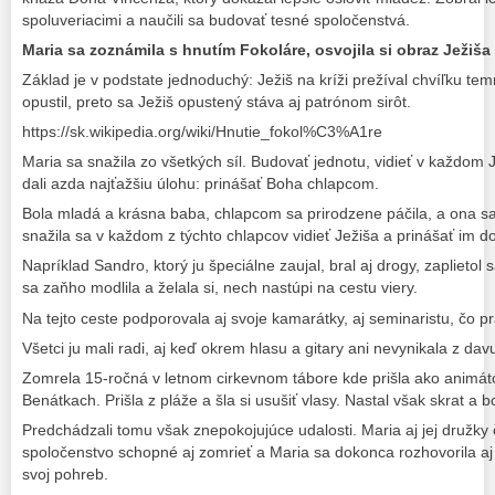
spoluveriacimi a naučili sa budovať tesné spoločenstvá.
Maria sa zoznámila s hnutím Fokoláre, osvojila si obraz Ježiš
Základ je v podstate jednoduchý: Ježiš na kríži prežíval chvíľku te
opustil, preto sa Ježiš opustený stáva aj patrónom sirôt.
https://sk.wikipedia.org/wiki/Hnutie_fokol%C3%A1re
Maria sa snažila zo všetkých síl. Budovať jednotu, vidieť v každom 
dali azda najťažšiu úlohu: prinášať Boha chlapcom.
Bola mladá a krásna baba, chlapcom sa prirodzene páčila, a ona sa u
snažila sa v každom z týchto chlapcov vidieť Ježiša a prinášať im do
Napríklad Sandro, ktorý ju špeciálne zaujal, bral aj drogy, zaplietol s
sa zaňho modlila a želala si, nech nastúpi na cestu viery.
Na tejto ceste podporovala aj svoje kamarátky, aj seminaristu, čo p
Všetci ju mali radi, aj keď okrem hlasu a gitary ani nevynikala z dav
Zomrela 15-ročná v letnom cirkevnom tábore kde prišla ako animátor
Benátkach. Prišla z pláže a šla si usušiť vlasy. Nastal však skrat a 
Predchádzali tomu však znepokojujúce udalosti. Maria aj jej družky če
spoločenstvo schopné aj zomrieť a Maria sa dokonca rozhovorila aj o
svoj pohreb.