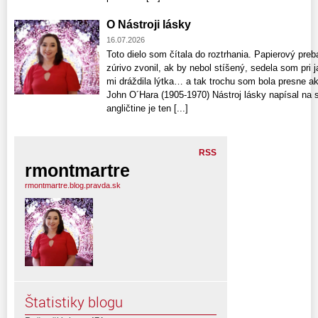
O Nástroji lásky
16.07.2026
Toto dielo som čítala do roztrhania. Papierový preb
zúrivo zvonil, ak by nebol stíšený, sedela som pri 
mi dráždila lýtka… a tak trochu som bola presne a
John O´Hara (1905-1970) Nástroj lásky napísal na 
angličtine je ten [...]
RSS
rmontmartre
rmontmartre.blog.pravda.sk
Štatistiky blogu