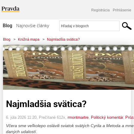
Registrácia
Prihlásenie
Blog
Najnovšie články
Najčítanejšie články
Blog
>
Knižná mapa
>
Najmladšia svätica?
Najkomentovanejšie články
Zoznam blogov
Komerčné blogy
Najmladšia svätica?
6. júla 2026 11:20
, Prečítané 612x,
rmontmartre
,
Politický komentár
,
Próz
Včera sme veľkolepo oslávili sviatok svätých Cyrila a Metoda a mne 
daných udalostí.