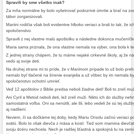
Spravili by sme všetko inak?
Za mňa normálne by bolo vyšetrovať podozrivé úmrtie a brať na z
tábor zorganizovali.
Mariini rodičia však boli evidentne hlboko veriaci a brali to tak, že 
spoločenstvo.
Spravili z nej vlastne malú apoštolku a následne dokonca mučeníčk
Maria sama priznala, že ona vlastne nemala na výber, ona bola k t
Z jednej strany chápem, že tu máme nejaké cirkevné školy, aj že n
vedú aj svoje deti.
Na druhej strane mi to príde, že v Mariinom prípade to už bolo pre
nemalo byť tlačené na šírenie evanjelia a už vôbec by im nemala by
spoločenstvo ochotní umrieť.
Veď 12 apoštolov z Biblie predsa neboli žiadne deti! Boli to zrelí mu
Ani Cyril a Metod neboli deti, lež zrelí muži. Nikto ich do služby neh
samostatná voľba. Oni sa nenútili, ale šli, lebo vedeli že sú tej slu
aj nadšení.
Neviem, či sa dočkáme tej doby, kedy Mariu Orsolu začnú veriaci p
svätú. Bolo to však dievča z mäsa a kostí. Tiež som mamina dievča
svoju dcéru nechcela. Nech je radšej šťastná a spokojná tu na zemi