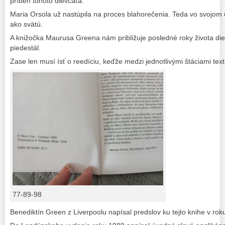
príbeh tohoto dievčaťa.
Maria Orsola už nastúpila na proces blahorečenia. Teda vo svojom 
ako svätú.
A knižočka Maurusa Greena nám približuje posledné roky života di
piedestál.
Zase len musí ísť o reedíciu, keďže medzi jednotlivými štáciami text
77-89-98
Benediktín Green z Liverpoolu napísal predslov ku tejto knihe v rok