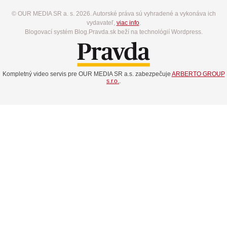
© OUR MEDIA SR a. s. 2026. Autorské práva sú vyhradené a vykonáva ich
vydavateľ,
viac info
.
Blogovací systém Blog.Pravda.sk beží na technológií Wordpress.
Kompletný video servis pre OUR MEDIA SR a.s. zabezpečuje
ARBERTO GROUP
s.r.o.
.