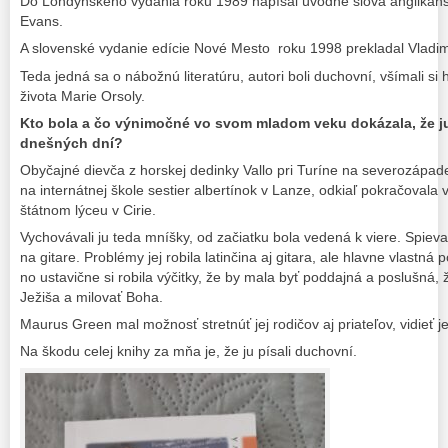
Do Londýnskeho vydania roku 1989 napísal úvodné slová anglikánsk
Evans.
A slovenské vydanie edície Nové Mesto roku 1998 prekladal Vladim
Teda jedná sa o nábožnú literatúru, autori boli duchovní, všímali si
života Marie Orsoly.
Kto bola a čo výnimočné vo svom mladom veku dokázala, že ju
dnešných dní?
Obyčajné dievča z horskej dedinky Vallo pri Turíne na severozápade 
na internátnej škole sestier albertínok v Lanze, odkiaľ pokračoval
štátnom lýceu v Cirie.
Vychovávali ju teda mníšky, od začiatku bola vedená k viere. Spiev
na gitare. Problémy jej robila latinčina aj gitara, ale hlavne vlastná
no ustavične si robila výčitky, že by mala byť poddajná a poslušná, 
Ježiša a milovať Boha.
Maurus Green mal možnosť stretnúť jej rodičov aj priateľov, vidieť jej 
Na škodu celej knihy za mňa je, že ju písali duchovní.