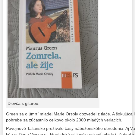
Dievča s gitarou.
Green sa o úmrtí mladej Marie Orsoly dozvedel z tlače. A šokujúca in
pohrebe sa zúčastnilo celkovo okolo 2000 mladých veriacich.
Povojnové Taliansko prežívalo časy náboženského obrodenia. Aj Va
kňaza Dona Vincenza, ktorý dokázal lepšie osloviť mládež. Zobral ic