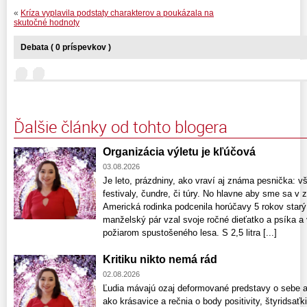
«
Kríza vyplavila podstaty charakterov a poukázala na
skutočné hodnoty
Debata ( 0 príspevkov )
Ďalšie články od tohto blogera
Organizácia výletu je kľúčová
03.08.2026
Je leto, prázdniny, ako vraví aj známa pesnička: v
festivaly, čundre, či túry. No hlavne aby sme sa v z
Americká rodinka podcenila horúčavy 5 rokov starý 
manželský pár vzal svoje ročné dieťatko a psíka a 
požiarom spustošeného lesa. S 2,5 litra [...]
Kritiku nikto nemá rád
02.08.2026
Ľudia mávajú ozaj deformované predstavy o sebe aj
ako krásavice a rečnia o body positivity, štyridsaťk