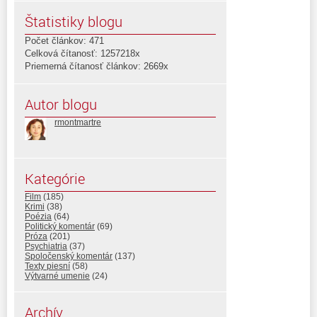
Štatistiky blogu
Počet článkov: 471
Celková čítanosť: 1257218x
Priemerná čítanosť článkov: 2669x
Autor blogu
rmontmartre
Kategórie
Film
(185)
Krimi
(38)
Poézia
(64)
Politický komentár
(69)
Próza
(201)
Psychiatria
(37)
Spoločenský komentár
(137)
Texty piesní
(58)
Výtvarné umenie
(24)
Archív