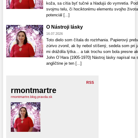
koža, sa cítia byť tučné a hladujú do vymretia. Pod
svojmu telu, či hociktorému elementu svojho života
potenciál [...]
O Nástroji lásky
16.07.2026
Toto dielo som čítala do roztrhania. Papierový preb
zúrivo zvonil, ak by nebol stíšený, sedela som pri 
mi dráždila lýtka… a tak trochu som bola presne a
John O´Hara (1905-1970) Nástroj lásky napísal na 
angličtine je ten [...]
RSS
rmontmartre
rmontmartre.blog.pravda.sk