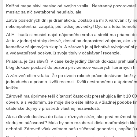
Knižná mapa slávi mesiac od svojho vzniku. Ńestranný pozorovateľ
mesiac sa nič svetaborné neudialo, ale:
Žatva posledných dní je dramatická. Dostalo sa mi X varovaní: ty n
nekompetentná, zaujatá, píš radšej poviedky! Dýcha z teba homofó
ALE…budú si musieť najať nájomného vraha a streliť ma priamo do 
Je to z jednej stránky desivé, dostať sa doprostred záujmov, ako z
kameňov záujmových skupín. A zároveň je aj lichotivé vybojovať si p
a vydavateľstvá poskytujú svoje tituly v očakávaní recenzie.
Priatelia, je čas sláviť! V čase kedy jediný článok dokázal prehlušiť
blog dokáže postaviť do pozoru prívržencov viacerých literárnych hn
A zároveň cítim vďaku. Že po dvoch rokoch práce dostávam knižky ni
jednoducho a priamo: kvôli recenzii. Kvôli nestrannému a úprimné
knižku!
Zároveň ma úprimne teší čítanosť častokrát presahujúca limit 10 00
dôveru a s vedomím, že moje dielo ešte nikto a v žiadnej podobe k
čitateľské dojmy v prostredí vlastnej nezávislosti.
Ak sa človek dostáva do tlaku z rôznych strán, ako prvá možnosť ho
sledujem súčasnosť? Mala by som rozoberať diela maďarských klasi
nebránil. Zároveň však vnímam našu súčasnú generáciu, napĺňajú m