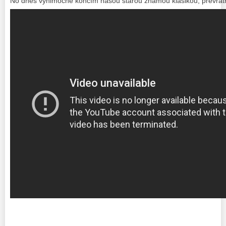
No dnes výnimočne končím našou starou známou klasikou, prevrat