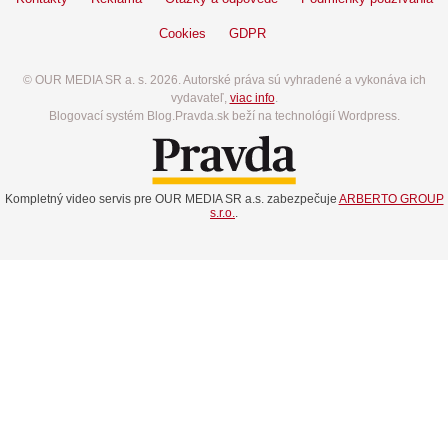
Cookies
GDPR
© OUR MEDIA SR a. s. 2026. Autorské práva sú vyhradené a vykonáva ich
vydavateľ,
viac info
.
Blogovací systém Blog.Pravda.sk beží na technológií Wordpress.
Kompletný video servis pre OUR MEDIA SR a.s. zabezpečuje
ARBERTO GROUP
s.r.o.
.