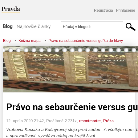
Registrácia
Prihlásenie
Blog
Najnovšie články
Najčítanejšie články
Blog
>
Knižná mapa
>
Právo na sebaurčenie versus guľka do hlavy
Najkomentovanejšie články
Zoznam blogov
Komerčné blogy
Právo na sebaurčenie versus gu
12. apríla 2020 21:42
, Prečítané 2 231x,
rmontmartre
,
Próza
Vrahovia Kuciaka a Kušnýrovej stoja pred súdom. A všetkým nám, 
a spravodlivosť, vyvstáva nádej na krajší život.