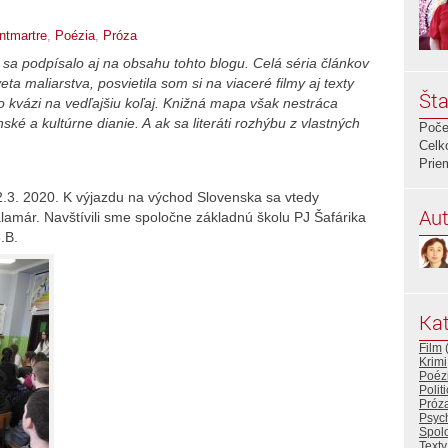
ntmartre
,
Poézia
,
Próza
sa podpísalo aj na obsahu tohto blogu. Celá séria článkov
eta maliarstva, posvietila som si na viaceré filmy aj texty
Šta
o kvázi na vedľajšiu koľaj. Knižná mapa však nestráca
ké a kultúrne dianie. A ak sa literáti rozhýbu z vlastných
Poče
Celk
Prie
 2.3. 2020. K výjazdu na východ Slovenska sa vtedy
Aut
amár. Navštívili sme spoločne základnú školu PJ Šafárika
8.B.
Kat
Film
Krimi
Poéz
Polit
Próz
Psych
Spol
Texty