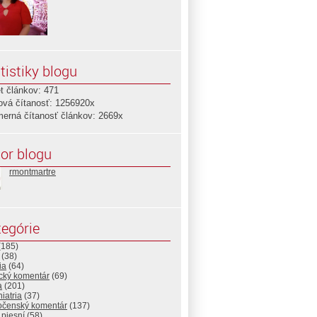
tistiky blogu
t článkov: 471
ová čítanosť: 1256920x
merná čítanosť článkov: 2669x
or blogu
rmontmartre
egórie
(185)
(38)
ia
(64)
ický komentár
(69)
a
(201)
iatria
(37)
očenský komentár
(137)
 piesní
(58)