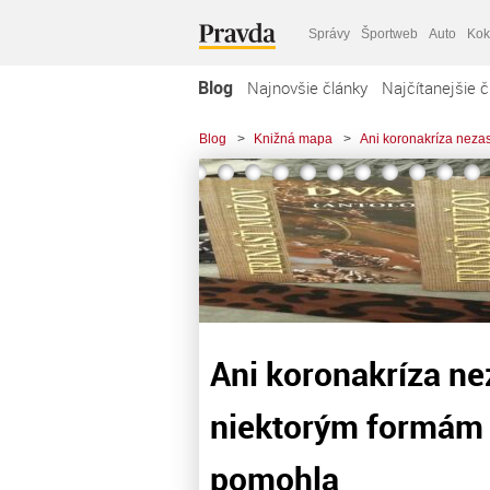
Správy
Športweb
Auto
Kok
Blog
Najnovšie články
Najčítanejšie č
Blog
>
Knižná mapa
>
Ani koronakríza nezas
Ani koronakríza nez
niektorým formám 
pomohla