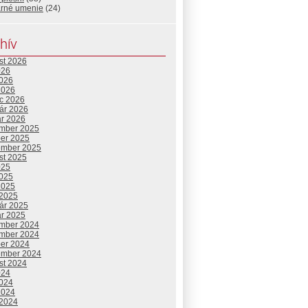
arné umenie
(24)
hív
st 2026
026
2026
2026
c 2026
uár 2026
ár 2026
mber 2025
ber 2025
ember 2025
st 2025
025
2025
2025
 2025
uár 2025
ár 2025
mber 2024
mber 2024
ber 2024
ember 2024
st 2024
024
2024
2024
 2024