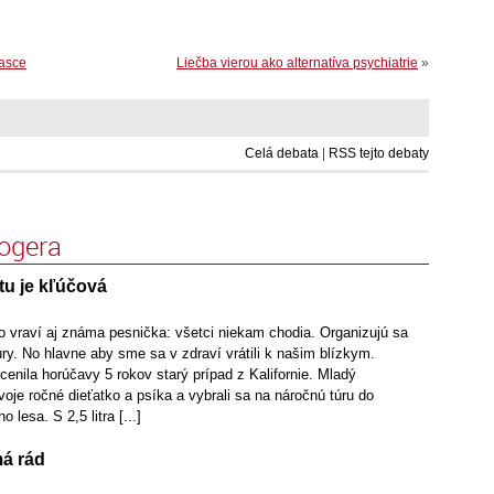
asce
Liečba vierou ako alternatíva psychiatrie
»
Celá debata
|
RSS tejto debaty
logera
tu je kľúčová
ko vraví aj známa pesnička: všetci niekam chodia. Organizujú sa
túry. No hlavne aby sme sa v zdraví vrátili k našim blízkym.
enila horúčavy 5 rokov starý prípad z Kalifornie. Mladý
oje ročné dieťatko a psíka a vybrali sa na náročnú túru do
lesa. S 2,5 litra [...]
má rád