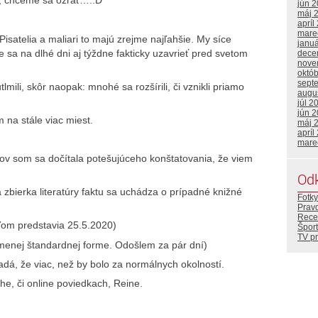
by, chceme sa ožrať….:D
jún 
máj 
apríl
mare
Pisatelia a maliari to majú zrejme najľahšie. My síce
janu
sa na dlhé dni aj týždne fakticky uzavrieť pred svetom
dece
nove
októ
sept
lmili, skôr naopak: mnohé sa rozšírili, či vznikli priamo
augu
júl 2
jún 
m na stále viac miest.
máj 
apríl
mare
cov som sa dočítala potešujúceho konštatovania, že viem
Od
 zbierka literatúry faktu sa uchádza o prípadné knižné
Fotky
Prav
Rece
ľom predstavia 25.5.2020)
Šport
TV p
menej štandardnej forme. Odošlem za pár dní)
dá, že viac, než by bolo za normálnych okolností.
ihe, či online poviedkach, Reine.