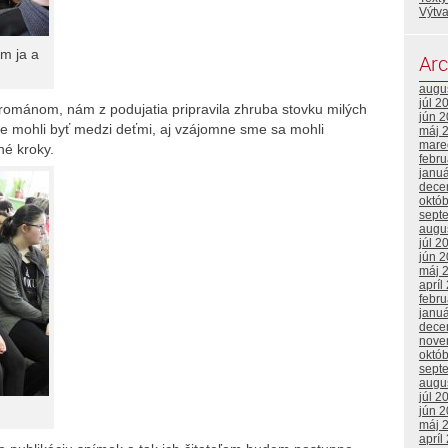
Výtv
m ja a
Arc
augu
júl 2
ománom, nám z podujatia pripravila zhruba stovku milých
jún 
te mohli byť medzi deťmi, aj vzájomne sme sa mohli
máj 
mare
né kroky.
febr
janu
dece
októ
sept
augu
júl 2
jún 
máj 
apríl
febr
janu
dece
nove
októ
sept
augu
júl 2
jún 
máj 
apríl