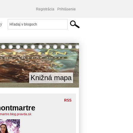
Registrácia
Prihlásenie
y
Knižná mapa
RSS
ontmartre
martre.blog.pravda.sk