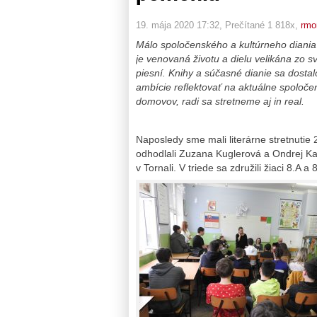
19. mája 2020 17:32
, Prečítané 1 818x,
rmo
Málo spoločenského a kultúrneho diania 
je venovaná životu a dielu velikána zo sv
piesní. Knihy a súčasné dianie sa dostal
ambície reflektovať na aktuálne spoločens
domovov, radi sa stretneme aj in real.
Naposledy sme mali literárne stretnutie
odhodlali Zuzana Kuglerová a Ondrej Kal
v Tornali. V triede sa združili žiaci 8.A a 