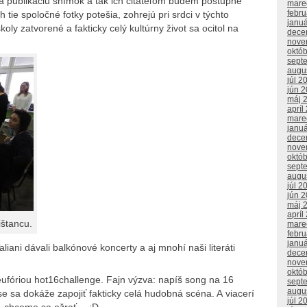
a publikáciu snímok a tak ich čitateľom budem postupne
mare
febr
 tie spoločné fotky potešia, zohrejú pri srdci v týchto
janu
y zatvorené a fakticky celý kultúrny život sa ocitol na
dece
nove
októ
sept
augu
júl 2
jún 
máj 
apríl
mare
janu
dece
nove
októ
sept
augu
júl 2
jún 
máj 
apríl
ištancu.
mare
febr
janu
aliani dávali balkónové koncerty a aj mnohí naši literáti
dece
nove
októ
eufóriou hot16challenge. Fajn výzva: napíš song na 16
sept
augu
e sa dokáže zapojiť fakticky celá hudobná scéna. A viacerí
júl 2