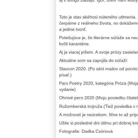
aj v songu žiadajú: Igor, otvor nám klu
Toto je stav akéhosi núteného utlmenia. 
čerpáme z reálneho života, no dokážeme 
a jedine tvoriť.
Potešujúce je, že literárne súťaže sa neut
kvôli karanténe.
Aj ja viacej píšem. A svoje prózy zasiela
Aktuálne som sa zapojila do súťaží:
Slavcon 2020. (Po sérii mailov od porot
písať.)
Pars Poetry 2020, kategória Próza (Moja
vydanie)
Ohnivé pero 2020 (Moju poviedku čitate
Ružomberská trojruža (Tiež poviedka v 
A možností je neúrekom. Mne to až pripa
Užite si posledné dni útlmu pri dobrej kn
Fotografie: Dadka Csóriová