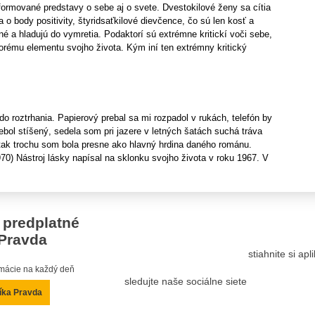
formované predstavy o sebe aj o svete. Dvestokilové ženy sa cítia
a o body positivity, štyridsaťkilové dievčence, čo sú len kosť a
čné a hladujú do vymretia. Podaktorí sú extrémne kritickí voči sebe,
torému elementu svojho života. Kým iní ten extrémny kritický
 do roztrhania. Papierový prebal sa mi rozpadol v rukách, telefón by
nebol stíšený, sedela som pri jazere v letných šatách suchá tráva
 tak trochu som bola presne ako hlavný hrdina daného románu.
0) Nástroj lásky napísal na sklonku svojho života v roku 1967. V
 predplatné
Pravda
stiahnite si ap
ormácie na každý deň
sledujte naše sociálne siete
íka Pravda