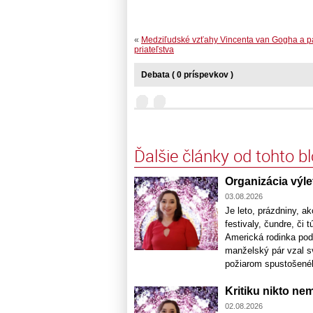
«
Medziľudské vzťahy Vincenta van Gogha a p
priateľstva
Debata ( 0 príspevkov )
Ďalšie články od tohto b
Organizácia výle
03.08.2026
Je leto, prázdniny, a
festivaly, čundre, či 
Americká rodinka podc
manželský pár vzal sv
požiarom spustošeného 
Kritiku nikto ne
02.08.2026