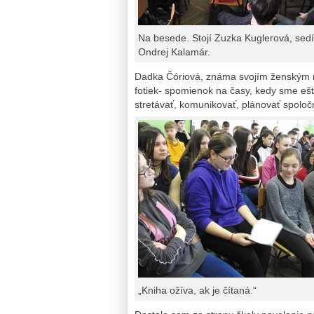
Na besede. Stojí Zuzka Kuglerová, sedí
Ondrej Kalamár.
Dadka Čóriová, známa svojím ženským r
fotiek- spomienok na časy, kedy sme eš
stretávať, komunikovať, plánovať spoloč
„Kniha ožíva, ak je čítaná.“