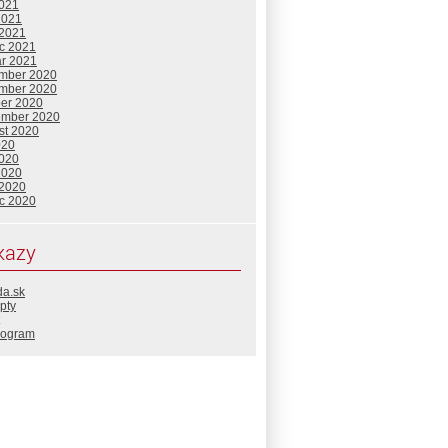
2021
2021
 2021
c 2021
ár 2021
mber 2020
mber 2020
ber 2020
ember 2020
st 2020
020
2020
2020
 2020
c 2020
kazy
da.sk
pty
rogram