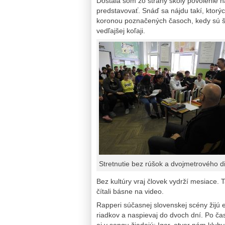
Dostala som zo strany školy povolenie n
predstavovať. Snáď sa nájdu takí, ktorých
koronou poznačených časoch, kedy sú škol
vedľajšej koľaji.
Stretnutie bez rúšok a dvojmetrového d
Bez kultúry vraj človek vydrží mesiace. T
čítali básne na video.
Rapperi súčasnej slovenskej scény žijú 
riadkov a naspievaj do dvoch dní. Po čas