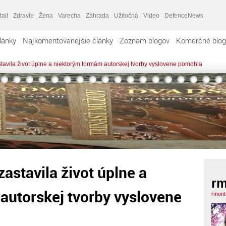
tail
Zdravie
Žena
Varecha
Záhrada
Užitočná
Video
DefenceNews
lánky
Najkomentovanejšie články
Zoznam blogov
Komerčné blog
tavila život úplne a niektorým formám autorskej tvorby vyslovene pomohla
astavila život úplne a
rm
autorskej tvorby vyslovene
rmont