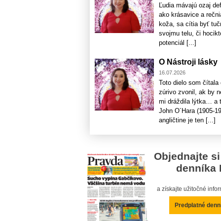
Ľudia mávajú ozaj de
ako krásavice a rečni
koža, sa cítia byť tu
svojmu telu, či hocik
potenciál [...]
O Nástroji lásky
16.07.2026
Toto dielo som čítala
zúrivo zvonil, ak by 
mi dráždila lýtka… a
John O´Hara (1905-197
angličtine je ten [...]
Objednajte si
denníka 
a získajte užitočné inf
Predplatné denn