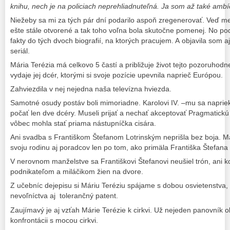
knihu, nech je na policiach neprehliadnuteľná. Ja som až také ambí
Niežeby sa mi za tých pár dní podarilo aspoň zregenerovať. Veď me
ešte stále otvorené a tak toho voľna bola skutočne pomenej. No pod
fakty do tých dvoch biografií, na ktorých pracujem. A objavila som 
seriál.
Mária Terézia má celkovo 5 častí a približuje život tejto pozoruhod
vydaje jej dcér, ktorými si svoje pozície upevnila naprieč Európou.
Zahviezdila v nej nejedna naša televízna hviezda.
Samotné osudy postáv boli mimoriadne. Karolovi IV. –mu sa napri
počať len dve dcéry. Museli prijať a nechať akceptovať Pragmatickú
vôbec mohla stať priama nástupníčka cisára.
Ani svadba s Františkom Štefanom Lotrinským neprišla bez boja. Ma
svoju rodinu aj poradcov len po tom, ako primäla Františka Štefana 
V nerovnom manželstve sa Františkovi Štefanovi neušiel trón, ani k
podnikateľom a miláčikom žien na dvore.
Z učebníc dejepisu si Máriu Teréziu spájame s dobou osvietenstva, 
nevoľníctva aj tolerančný patent.
Zaujímavý je aj vzťah Márie Terézie k cirkvi. Už nejeden panovník o
konfrontácii s mocou cirkvi.