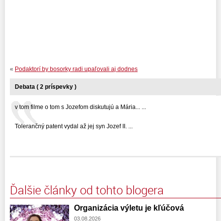
«
Podaktorí by bosorky radi upaľovali aj dodnes
Debata ( 2 príspevky )
v tom filme o tom s Jozefom diskutujú a Mária... ...
Tolerančný patent vydal až jej syn Jozef II. ...
Ďalšie články od tohto blogera
Organizácia výletu je kľúčová
03.08.2026