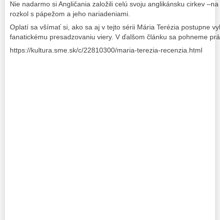
Nie nadarmo si Angličania založili celú svoju anglikánsku cirkev –n
rozkol s pápežom a jeho nariadeniami.
Oplatí sa všímať si, ako sa aj v tejto sérii Mária Terézia postupne v
fanatickému presadzovaniu viery. V ďalšom článku sa pohneme prá
https://kultura.sme.sk/c/22810300/maria-terezia-recenzia.html