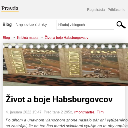
Registrácia
Prihlásenie
Blog
Najnovšie články
Najčítanejšie články
Blog
>
Knižná mapa
>
Život a boje Habsburgovcov
Najkomentovanejšie články
Zoznam blogov
Komerčné blogy
Život a boje Habsburgovcov
4. januára 2022 15:47
, Prečítané 2 295x,
rmontmartre
,
Film
Po dlhom a únavnom vianočnom zhone nastalo pár dní vytúženého
sa zastrájal, že on ten čas medzi sviatkami využije na to aby napísa