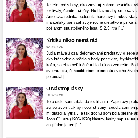
Je leto, prázdniny, ako vraví aj známa pesnička: v
festivaly, čundre, či túry. No hlavne aby sme sa v z
Americká rodinka podcenila horúčavy 5 rokov starý 
manželský pár vzal svoje ročné dieťatko a psíka a 
požiarom spustošeného lesa. S 2,5 litra [...]
Kritiku nikto nemá rád
02.08.2026
Ľudia mávajú ozaj deformované predstavy o sebe aj
ako krásavice a rečnia o body positivity, štyridsaťk
koža, sa cítia byť tučné a hladujú do vymretia. Pod
svojmu telu, či hociktorému elementu svojho života
potenciál [...]
O Nástroji lásky
16.07.2026
Toto dielo som čítala do roztrhania. Papierový preb
zúrivo zvonil, ak by nebol stíšený, sedela som pri 
mi dráždila lýtka… a tak trochu som bola presne a
John O´Hara (1905-1970) Nástroj lásky napísal na 
angličtine je ten [...]