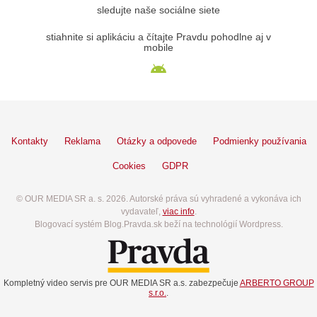
sledujte naše sociálne siete
stiahnite si aplikáciu a čítajte Pravdu pohodlne aj v
mobile
Kontakty
Reklama
Otázky a odpovede
Podmienky používania
Cookies
GDPR
© OUR MEDIA SR a. s. 2026. Autorské práva sú vyhradené a vykonáva ich
vydavateľ,
viac info
.
Blogovací systém Blog.Pravda.sk beží na technológií Wordpress.
Kompletný video servis pre OUR MEDIA SR a.s. zabezpečuje
ARBERTO GROUP
s.r.o.
.