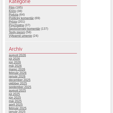
Kategórie
Film
(185)
Krimi
(38)
Poézia
(64)
Politický komentár
(69)
Próza
(201)
Psychiatria
(37)
Spoločenský komentár
(137)
Texty piesní
(58)
Výtvarné umenie
(24)
Archív
august 2026
júl 2026
jún 2026
máj 2026
marec 2026
február 2026
január 2026
december 2025
október 2025
september 2025
august 2025
júl 2025
jún 2025
máj 2025
apríl 2025
február 2025
január 2025