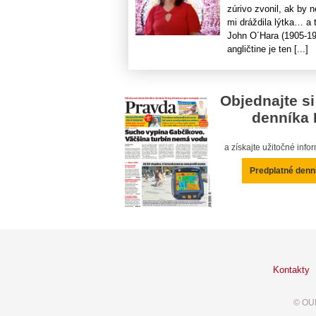
zúrivo zvonil, ak by 
mi dráždila lýtka… a
John O´Hara (1905-197
angličtine je ten [...]
Objednajte si
denníka 
a získajte užitočné inf
Predplatné denn
Kontakty
© OUR