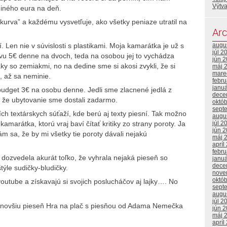
Výtv
diného eura na deň.
kurva” a každému vysvetľuje, ako všetky peniaze utratil na
Arc
en nie v súvislosti s plastikami. Moja kamarátka je už s
augu
júl 2
avu 5€ denne na dvoch, teda na osobou jej to vychádza
jún 
ky so zemiakmi, no na dedine sme si akosi zvykli, že si
máj 
mare
 až sa neminie.
febr
janu
budget 3€ na osobu denne. Jedli sme zlacnené jedlá z
dece
, že ubytovanie sme dostali zadarmo.
októ
sept
ch textárskych súťaží, kde berú aj texty piesní. Tak možno
augu
júl 2
amarátka, ktorú vraj baví čítať kritiky zo strany poroty. Ja
jún 
m sa, že by mi všetky tie poroty dávali nejakú
máj 
apríl
febr
 dozvedela akurát toľko, že vyhrala nejaká pieseň so
janu
dece
ýle sudičky-bludičky.
nove
októ
outube a získavajú si svojich poslucháčov aj lajky…. No
sept
augu
júl 2
ajnovšiu pieseň Hra na plač s piesňou od Adama Nemečka
jún 
máj 
apríl