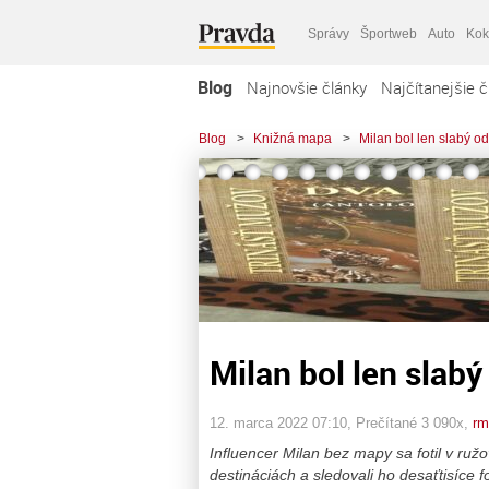
Správy
Športweb
Auto
Kok
Blog
Najnovšie články
Najčítanejšie č
Blog
>
Knižná mapa
>
Milan bol len slabý o
Milan bol len slabý
12. marca 2022 07:10
, Prečítané 3 090x,
rm
Influencer Milan bez mapy sa fotil v ru
destináciách a sledovali ho desaťtisíce f