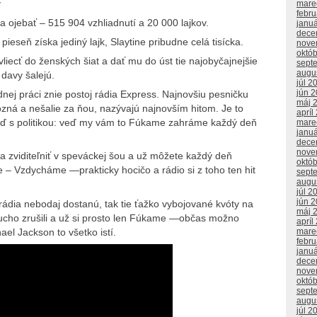
v
mare
febr
a ojebať – 515 904 vzhliadnutí a 20 000 lajkov.
janu
dece
pieseň získa jediný lajk, Slaytine pribudne celá tisícka.
nove
októ
vliecť do ženských šiat a dať mu do úst tie najobyčajnejšie
sept
augu
 davy šalejú.
júl 2
jún 
ej práci znie postoj rádia Express. Najnovšiu pesničku
máj 
zná a nešalie za ňou, nazývajú najnovším hitom. Je to
apríl
ď s politikou: veď my vám to Fúkame zahráme každý deň
mare
janu
dece
nove
sa zviditeľniť v speváckej šou a už môžete každý deň
októ
– Vzdycháme —prakticky hocičo a rádio si z toho ten hit
sept
augu
júl 2
jún 
 rádia nebodaj dostanú, tak tie ťažko vybojované kvóty na
máj 
ucho zrušili a už si prosto len Fúkame —občas možno
apríl
ael Jackson to všetko istí.
mare
febr
janu
dece
nove
októ
sept
augu
júl 2