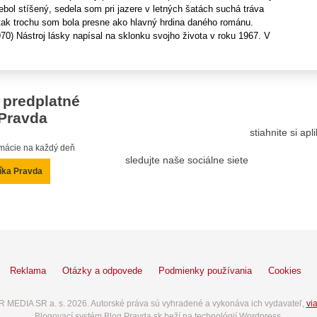
nebol stíšený, sedela som pri jazere v letných šatách suchá tráva
 tak trochu som bola presne ako hlavný hrdina daného románu.
0) Nástroj lásky napísal na sklonku svojho života v roku 1967. V
 predplatné
Pravda
stiahnite si ap
ormácie na každý deň
sledujte naše sociálne siete
íka Pravda
Reklama
Otázky a odpovede
Podmienky používania
Cookies
 MEDIA SR a. s. 2026. Autorské práva sú vyhradené a vykonáva ich vydavateľ,
via
Blogovací systém Blog.Pravda.sk beží na technológií Wordpress.