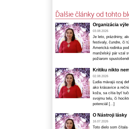
Ďalšie články od tohto b
Organizácia výle
03.08.2026
Je leto, prázdniny, a
festivaly, čundre, či 
Americká rodinka podc
manželský pár vzal sv
požiarom spustošeného 
Kritiku nikto ne
02.08.2026
Ľudia mávajú ozaj de
ako krásavice a rečni
koža, sa cítia byť tu
svojmu telu, či hocik
potenciál [...]
O Nástroji lásky
16.07.2026
Toto dielo som čítala