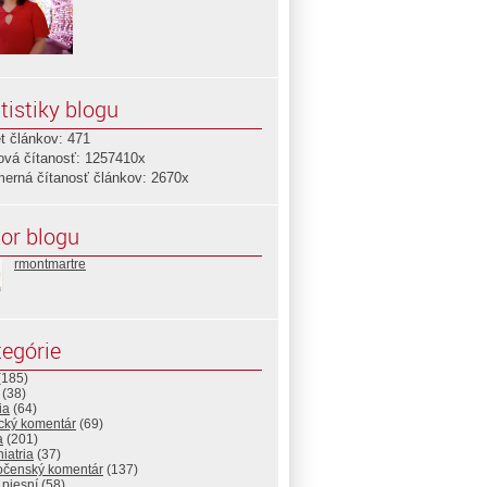
tistiky blogu
t článkov: 471
ová čítanosť: 1257410x
merná čítanosť článkov: 2670x
or blogu
rmontmartre
egórie
(185)
(38)
ia
(64)
ický komentár
(69)
a
(201)
iatria
(37)
očenský komentár
(137)
 piesní
(58)