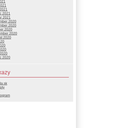
2021
2021
 2021
c 2021
ár 2021
mber 2020
mber 2020
ber 2020
ember 2020
st 2020
020
2020
2020
 2020
c 2020
kazy
da.sk
pty
rogram