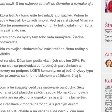
í muži, S tou ružovou sa trafil do čierneho a rovnako aj s
orá letí. A k tomu ešte byť mladý a príťažlivý. Pritom to
v v Austrálii by zvládli mnohí. Veď aj sa sťažoval Milan na
Šta
 Staršie pomenovanie celej komunity boli digitálni nomádi a
ím zvať a kto nie.
Poče
Celk
okrem tipov na výlety tam toho veľa nenájdete. Žiadne
Prie
ontroverzia.
obia zo svojich sledovateľov kvázi tretieho člena rodiny a
Aut
všetko.
t na sieť. Dáva tam podľa vlastných slov len 20%. Po
o na sieti sa predvádza vo farebných parochniach a
hovory na podporu LGBTi komunity, no aj bežné výzvy typu
m priznávať sa k homo sklonom a zážitkom, či aj k
Kat
Film
upom a tie špagety cedil cez sieťované pančuchy. Sexy
Krimi
chal si totiž plasticky zväčšiť zadok. No na kúpu nových
Poéz
íňa ani na alkohol a uspokojí sa aj s tým najlacnejším.
Polit
Próz
po Bratislave v modrej parochni a s jediným eurom.
Psych
Spol
kúpe sa v Kuchajde a na večeru si dá perník, čím nám
Texty