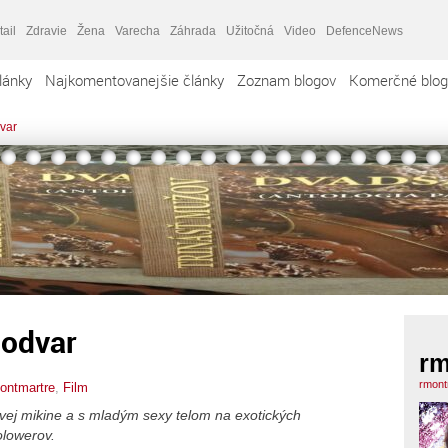
tail
Zdravie
Žena
Varecha
Záhrada
Užitočná
Video
DefenceNews
lánky
Najkomentovanejšie články
Zoznam blogov
Komerčné blog
dvar
 odvar
rm
rmont
ontmartre
,
Film
žovej mikine a s mladým sexy telom na exotických
olowerov.