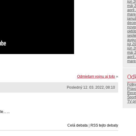
jún 
máj 
apríl
mare
janu
dece
nove
októ
sept
augu
júl 2
jún 
máj 
apríl
mare
Od
Odmietam vojnu aj toto
»
Fotky
Posledný 12. 03. 2022, 08:10
Prav
Rece
Šport
TV p
... ...
Celá debata
|
RSS tejto debaty