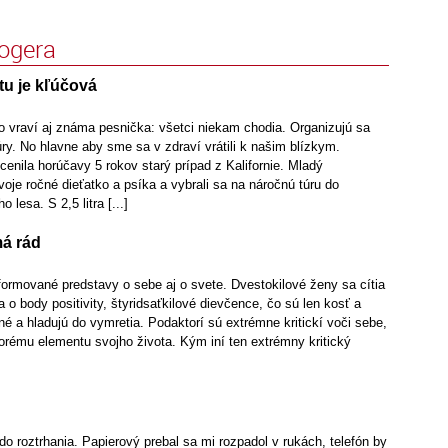
logera
tu je kľúčová
ko vraví aj známa pesnička: všetci niekam chodia. Organizujú sa
túry. No hlavne aby sme sa v zdraví vrátili k našim blízkym.
enila horúčavy 5 rokov starý prípad z Kalifornie. Mladý
oje ročné dieťatko a psíka a vybrali sa na náročnú túru do
lesa. S 2,5 litra [...]
má rád
formované predstavy o sebe aj o svete. Dvestokilové ženy sa cítia
a o body positivity, štyridsaťkilové dievčence, čo sú len kosť a
čné a hladujú do vymretia. Podaktorí sú extrémne kritickí voči sebe,
torému elementu svojho života. Kým iní ten extrémny kritický
 do roztrhania. Papierový prebal sa mi rozpadol v rukách, telefón by