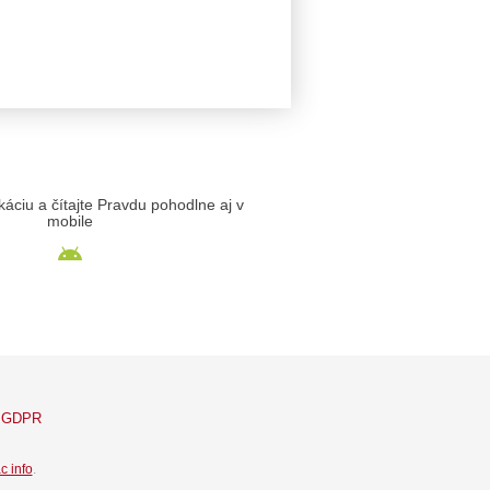
likáciu a čítajte Pravdu pohodlne aj v
mobile
GDPR
c info
.