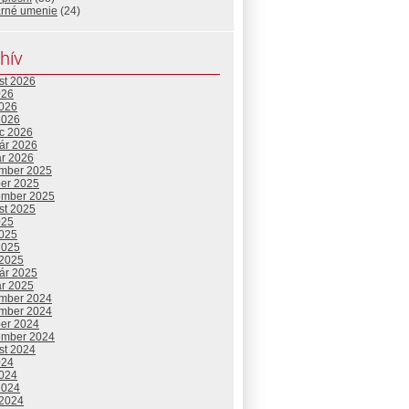
arné umenie
(24)
hív
st 2026
026
2026
2026
c 2026
uár 2026
ár 2026
mber 2025
ber 2025
ember 2025
st 2025
025
2025
2025
 2025
uár 2025
ár 2025
mber 2024
mber 2024
ber 2024
ember 2024
st 2024
024
2024
2024
 2024