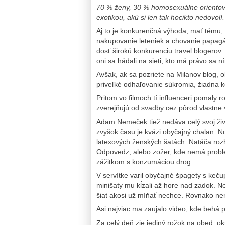
70 % ženy, 30 % homosexuálne orientovan
exotikou, akú si len tak hocikto nedovolí.
Aj to je konkurenčná výhoda, mať tému, kt
nakupovanie leteniek a chovanie papagájo
dosť širokú konkurenciu travel blogerov.
oni sa hádali na sieti, kto má právo sa n
Avšak, ak sa pozriete na Milanov blog, 
priveľké odhaľovanie súkromia, žiadna k
Pritom vo filmoch tí influenceri pomaly r
zverejňujú od svadby cez pôrod vlastne 
Adam Nemeček tiež nedáva celý svoj živo
zvyšok času je kvázi obyčajný chalan. N
latexových ženských šatách. Natáča roz
Odpovedz, alebo zožer, kde nemá problé
zážitkom s konzumáciou drog.
V servítke varil obyčajné špagety s keč
minišaty mu kĺzali až hore nad zadok. Ne
šiat akosi už míňať nechce. Rovnako nem
Asi najviac ma zaujalo video, kde behá 
Za celý deň zje jediný rožok na obed, o