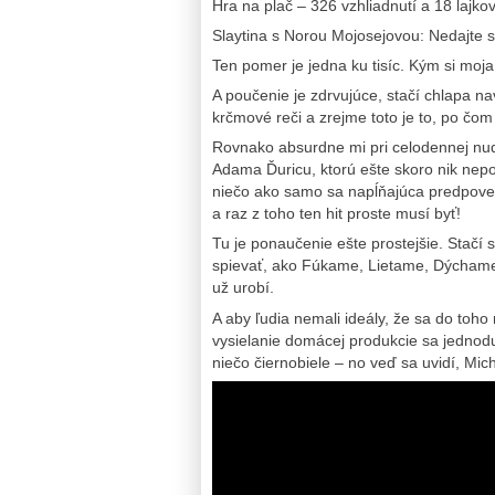
Hra na plač – 326 vzhliadnutí a 18 lajko
Slaytina s Norou Mojosejovou: Nedajte s
Ten pomer je jedna ku tisíc. Kým si moja 
A poučenie je zdrvujúce, stačí chlapa na
krčmové reči a zrejme toto je to, po čom
Rovnako absurdne mi pri celodennej nudn
Adama Ďuricu, ktorú ešte skoro nik nepo
niečo ako samo sa napĺňajúca predpove
a raz z toho ten hit proste musí byť!
Tu je ponaučenie ešte prostejšie. Stačí 
spievať, ako Fúkame, Lietame, Dýchame 
už urobí.
A aby ľudia nemali ideály, že sa do toho
vysielanie domácej produkcie sa jednod
niečo čiernobiele – no veď sa uvidí, Mich