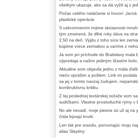
všetkým ukazuje, ako sa dá vyžiť aj z je
Počas celého natáčanie si hovorí „lacná 
plastické operácie.
S uskromnením máme skúsenosti mnohí. L
tým zmeirená, že dlhé roky dáva na str
2,50 na deň. Výjdu z toho síce len zemia
kúpime vrece zemiakov a varíme z neho,
Ja som pri príchode do Bratislavy mala 
výpredaja a naším jediným šťastím bolo
Aktuálne som objavila jednu z mála ďalší
niečo oprášim a pošlem. Link mi poslala k
sa jej v tomto naozaj čudujem, nepamätá
konštruktívnu kritiku.
Z tej poslednej textárskej súťaže som sa
sudičkami. Vlastne prostoduché rýmy v št
No ale nevadí, moje piesne sú už aj na y
čísla bývajú kruté.
Len tak pre srandu, porovnajúc moju n
alias Slaytiny: