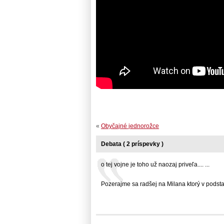
«
Obyčajné jednorožce
Debata ( 2 príspevky )
o tej vojne je toho už naozaj priveľa.... ...
Pozerajme sa radšej na Milana ktorý v podstate