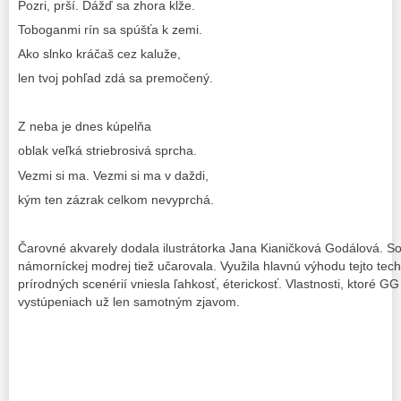
Pozri, prší. Dážď sa zhora kĺže.
Toboganmi rín sa spúšťa k zemi.
Ako slnko kráčaš cez kaluže,
len tvoj pohľad zdá sa premočený.
Z neba je dnes kúpelňa
oblak veľká striebrosivá sprcha.
Vezmi si ma. Vezmi si ma v daždi,
kým ten zázrak celkom nevyprchá.
Čarovné akvarely dodala ilustrátorka Jana Kianičková Godálová. So
námorníckej modrej tiež učarovala. Využila hlavnú výhodu tejto tech
prírodných scenérií vniesla ľahkosť, éterickosť. Vlastnosti, ktoré G
vystúpeniach už len samotným zjavom.