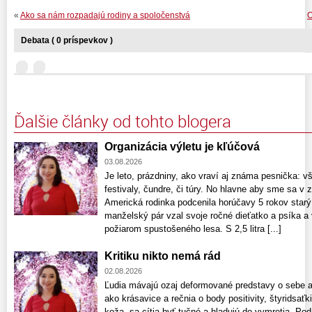
«
Ako sa nám rozpadajú rodiny a spoločenstvá
O
Debata ( 0 príspevkov )
Ďalšie články od tohto blogera
Organizácia výletu je kľúčová
03.08.2026
Je leto, prázdniny, ako vraví aj známa pesnička: v
festivaly, čundre, či túry. No hlavne aby sme sa v z
Americká rodinka podcenila horúčavy 5 rokov starý 
manželský pár vzal svoje ročné dieťatko a psíka a 
požiarom spustošeného lesa. S 2,5 litra [...]
Kritiku nikto nemá rád
02.08.2026
Ľudia mávajú ozaj deformované predstavy o sebe aj
ako krásavice a rečnia o body positivity, štyridsaťk
koža, sa cítia byť tučné a hladujú do vymretia. Pod