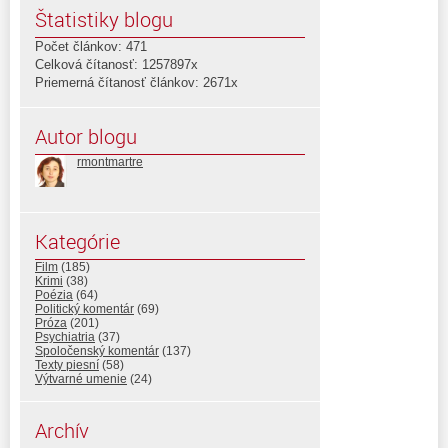
Štatistiky blogu
Počet článkov: 471
Celková čítanosť: 1257897x
Priemerná čítanosť článkov: 2671x
Autor blogu
rmontmartre
Kategórie
Film
(185)
Krimi
(38)
Poézia
(64)
Politický komentár
(69)
Próza
(201)
Psychiatria
(37)
Spoločenský komentár
(137)
Texty piesní
(58)
Výtvarné umenie
(24)
Archív