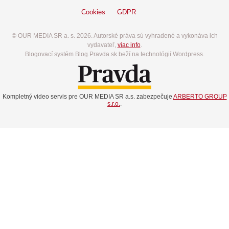
Cookies
GDPR
© OUR MEDIA SR a. s. 2026. Autorské práva sú vyhradené a vykonáva ich
vydavateľ,
viac info
.
Blogovací systém Blog.Pravda.sk beží na technológií Wordpress.
Kompletný video servis pre OUR MEDIA SR a.s. zabezpečuje
ARBERTO GROUP
s.r.o.
.