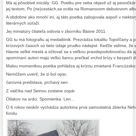
Má aj pôsobivé iniciály: GG. Poetku pre seba objavil už aj pesnič
jej textom, Po (ne)cestách,sa ocitla na Romanovom debutovom alb
A obdobne ako mnohí iní, aj táto poetka zabojovala aspoň v niektor
literárnych súťaží.
Jej miniatúry čitateľa oslovia v zborníku Básne 2011.
GG tu má fotografiu aj medailónik. Prezrádza lokalitu Topoľčany a 
krízových časoch sú tieto údaje prudko nádejné. Keďže vidíme, že 
hlavne veľké mestá a účtovať sa s veľkou pravdepodobnosťou dá aj
spomínaní autori majú veľkú šancu prečkať vrchol krízy v bezpečí 
Malou momentkou poetka pohládza aj krízou zmietané Francúzsko
Nemôžem uveriť, že si bol opar,
čarovná predstava, prchavý sen.
Z valčíka nad Seinou zostane zopár
Otlakov na srdci. Spomienka. Len…
O 6 rokov neskôr vychádza autorkina prvá samostatná zbierka Neh
fondu.