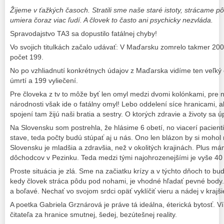
Žijeme v ťažkých časoch. Stratili sme naše staré istoty, strácame 
umiera čoraz viac ľudí. A človek to často ani psychicky nezvláda.
Spravodajstvo TA3 sa dopustilo fatálnej chyby!
Vo svojich titulkách začalo udávať: V Maďarsku zomrelo takmer 200 ľ
počet 199.
No po vzhliadnutí konkrétnych údajov z Maďarska vidíme ten veľký o
úmrtí a 199 vyliečení.
Pre človeka z tv to môže byť len omyl medzi dvomi kolónkami, pre
národnosti však ide o fatálny omyl! Lebo oddelení síce hranicami, ale
spojení tam žijú naši bratia a sestry. O ktorých zdravie a životy sa
Na Slovensku som postrehla, že hlásime 6 obetí, no viacerí pacienti
stave, teda počty budú stúpať aj u nás. Ono len blázon by si mohol
Slovensku je mladšia a zdravšia, než v okolitých krajinách. Plus 
dôchodcov v Pezinku. Teda medzi tými najohrozenejšími je vyše 4
Proste situácia je zlá. Sme na začiatku krízy a v týchto dňoch to bu
kedy človek stráca pôdu pod nohami, je vhodné hľadať pevné body. 
a boľavé. Nechať vo svojom srdci opäť vyklíčiť vieru a nádej v krajši
A poetka Gabriela Grznárová je práve tá ideálna, éterická bytosť. V
čitateľa za hranice smutnej, šedej, bezútešnej reality.