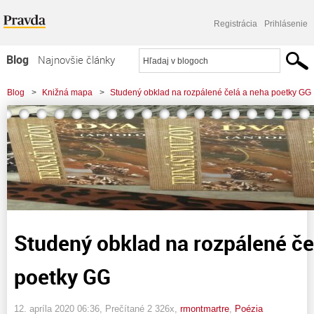
Registrácia
Prihlásenie
Blog
Najnovšie články
Najčítanejšie články
Blog
>
Knižná mapa
>
Studený obklad na rozpálené čelá a neha poetky GG
Najkomentovanejšie články
Zoznam blogov
Komerčné blogy
Studený obklad na rozpálené če
poetky GG
12. apríla 2020 06:36
, Prečítané 2 326x,
rmontmartre
,
Poézia