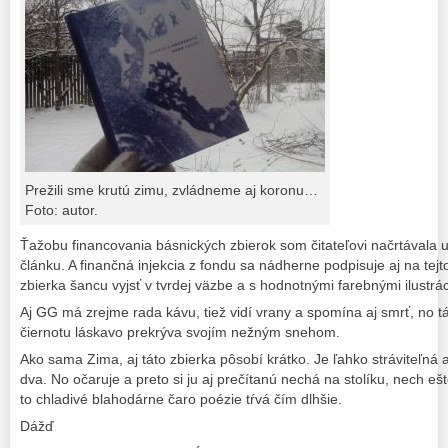
Prežili sme krutú zimu, zvládneme aj koronu…
Foto: autor.
Ťažobu financovania básnických zbierok som čitateľovi načrtávala 
článku. A finančná injekcia z fondu sa nádherne podpisuje aj na tej
zbierka šancu vyjsť v tvrdej väzbe a s hodnotnými farebnými ilustrá
Aj GG má zrejme rada kávu, tiež vidí vrany a spomína aj smrť, no t
čiernotu láskavo prekrýva svojím nežným snehom.
Ako sama Zima, aj táto zbierka pôsobí krátko. Je ľahko stráviteľná a 
dva. No očaruje a preto si ju aj prečítanú nechá na stolíku, nech eš
to chladivé blahodárne čaro poézie tŕvá čím dlhšie.
Dážď