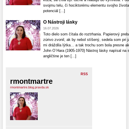
svojmu telu, či hociktorému elementu svojho života
potenciál [...]
O Nástroji lásky
16.07.2026
Toto dielo som čítala do roztrhania. Papierový preb
zúrivo zvonil, ak by nebol stíšený, sedela som pri 
mi dráždila lýtka… a tak trochu som bola presne a
John O´Hara (1905-1970) Nástroj lásky napísal na 
angličtine je ten [...]
RSS
rmontmartre
rmontmartre.blog.pravda.sk