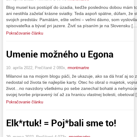
Blog musel kus postúpiť do úzadia, keďže poslednou dobou mám to
ani nestihla zaželať krásne sviatky. Teda aspoň spätne, dúfam, že st
svojich predstáv. Pamätám, ešte veľmi – veľmi dávno, som vyslovila
spisovateľka a bývať pri jazere. Živiť sa písaním je na Slovensku […
Pokračovanie článku
Umenie možného u Egona
10. apríla 2022, Prečítané 2 080x,
rmontmartre
Milanovi sa na mojom blogu páči, že ukazuje, ako sa dá hrať aj so z
nedostal od života tie najlepšie karty. Otec ho obral o majetok, voj
život…no navzdory všetkému po sebe zanechal bohaté a nehynúce d
svojej tvorbe pripravený ísť až za hranicu vlastnej bolesti, obetoval 
Pokračovanie článku
Elk*rtuk! = Poj*bali sme to!
29. marca 2022, Prečítané 4 073x,
rmontmartre