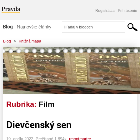
Registrácia
Prihlásenie
Blog
Najnovšie články
Najčítanejšie články
Blog
>
Knižná mapa
Najkomentovanejšie články
Zoznam blogov
Komerčné blogy
Rubrika:
Film
Dievčenský sen
19. apríla 2022, Prečítané 1 894x,
rmontmartre