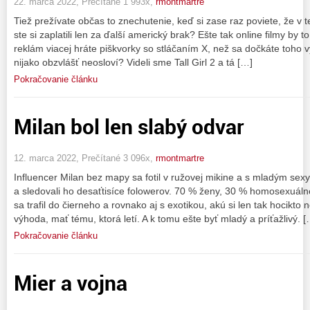
22. marca 2022, Prečítané 1 993x,
rmontmartre
Tiež prežívate občas to znechutenie, keď si zase raz poviete, že v tej
ste si zaplatili len za ďalší americký brak? Ešte tak online filmy by t
reklám viacej hráte piškvorky so stláčaním X, než sa dočkáte toho 
nijako obzvlášť neosloví? Videli sme Tall Girl 2 a tá […]
Pokračovanie článku
Milan bol len slabý odvar
12. marca 2022, Prečítané 3 096x,
rmontmartre
Influencer Milan bez mapy sa fotil v ružovej mikine a s mladým sex
a sledovali ho desaťtisíce folowerov. 70 % ženy, 30 % homosexuáln
sa trafil do čierneho a rovnako aj s exotikou, akú si len tak hocikto 
výhoda, mať tému, ktorá letí. A k tomu ešte byť mladý a príťažlivý. [
Pokračovanie článku
Mier a vojna