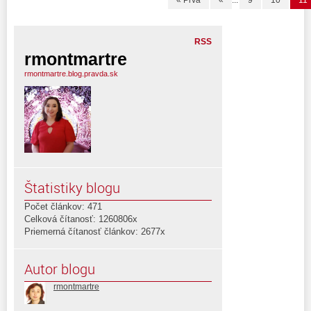
« Prvá
«
...
9
10
11
RSS
rmontmartre
rmontmartre.blog.pravda.sk
Štatistiky blogu
Počet článkov: 471
Celková čítanosť: 1260806x
Priemerná čítanosť článkov: 2677x
Autor blogu
rmontmartre