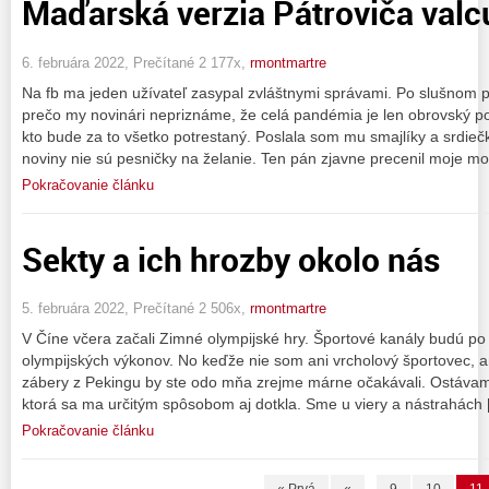
Maďarská verzia Pátroviča valc
6. februára 2022, Prečítané 2 177x,
rmontmartre
Na fb ma jeden užívateľ zasypal zvláštnymi správami. Po slušnom p
prečo my novinári nepriznáme, že celá pandémia je len obrovský pod
kto bude za to všetko potrestaný. Poslala som mu smajlíky a srdiečk
noviny nie sú pesničky na želanie. Ten pán zjavne precenil moje mo
Pokračovanie článku
Sekty a ich hrozby okolo nás
5. februára 2022, Prečítané 2 506x,
rmontmartre
V Číne včera začali Zimné olympijské hry. Športové kanály budú po 
olympijských výkonov. No keďže nie som ani vrcholový športovec, a
zábery z Pekingu by ste odo mňa zrejme márne očakávali. Ostáva
ktorá sa ma určitým spôsobom aj dotkla. Sme u viery a nástrahách
Pokračovanie článku