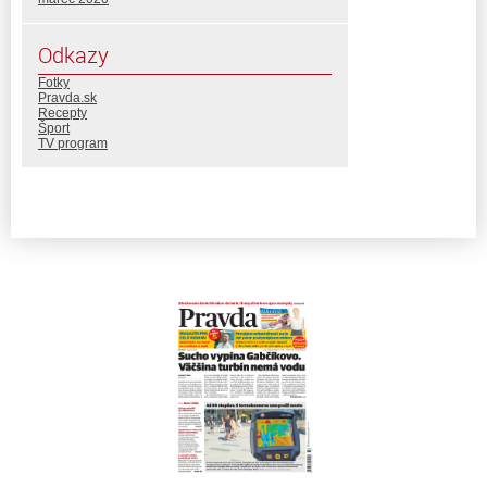
Odkazy
Fotky
Pravda.sk
Recepty
Šport
TV program