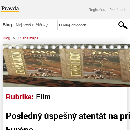
Registrácia
Prihlásenie
Blog
Najnovšie články
Najčítanejšie články
Blog
>
Knižná mapa
Najkomentovanejšie články
Zoznam blogov
Komerčné blogy
Rubrika:
Film
Posledný úspešný atentát na pr
Európe