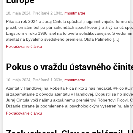
18. mája 2024, Prečítané 2 184x,
rmontmartre
Píše sa rok 2024 a Juraj Cintula spáchal „najprimitívnješiu formu út
prežil, on sám bol po pár sekundách spacifikovaný a živý sa už spo
Engström v roku 1986 išiel na to oveľa sofistikovanejšie. S vedomím
atentát na bývalého švédskeho premiéra Olofa Palmeho […]
Pokračovanie článku
Pokus o vraždu ústavného činit
16. mája 2024, Prečítané 1 963x,
rmontmartre
Atentát v Handlovej na Róberta Fica nikto z nás nečakal. #Fico #C
si zapamätáme z dôvodu atentátu v Handlovej. Dopustil sa ho slove
Juraj Cintula voči nášmu aktuálnemu premiérovi Róbertovi Ficovi. Ci
Držanie zbrane je podmienené aj psychologickým vyšetrením, ale 
Pokračovanie článku