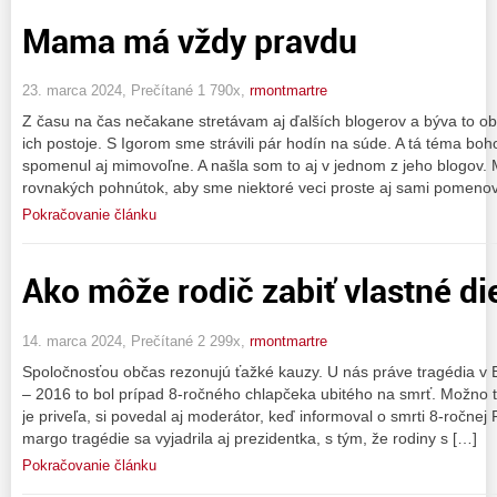
Mama má vždy pravdu
23. marca 2024, Prečítané 1 790x,
rmontmartre
Z času na čas nečakane stretávam aj ďalších blogerov a býva to ob
ich postoje. S Igorom sme strávili pár hodín na súde. A tá téma boh
spomenul aj mimovoľne. A našla som to aj v jednom z jeho blogov.
rovnakých pohnútok, aby sme niektoré veci proste aj sami pomenova
Pokračovanie článku
Ako môže rodič zabiť vlastné di
14. marca 2024, Prečítané 2 299x,
rmontmartre
Spoločnosťou občas rezonujú ťažké kauzy. U nás práve tragédia v 
– 2016 to bol prípad 8-ročného chlapčeka ubitého na smrť. Možno t
je priveľa, si povedal aj moderátor, keď informoval o smrti 8-ročnej 
margo tragédie sa vyjadrila aj prezidentka, s tým, že rodiny s […]
Pokračovanie článku