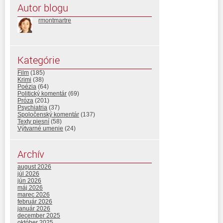
Autor blogu
rmontmartre
Kategórie
Film
(185)
Krimi
(38)
Poézia
(64)
Politický komentár
(69)
Próza
(201)
Psychiatria
(37)
Spoločenský komentár
(137)
Texty piesní
(58)
Výtvarné umenie
(24)
Archív
august 2026
júl 2026
jún 2026
máj 2026
marec 2026
február 2026
január 2026
december 2025
október 2025