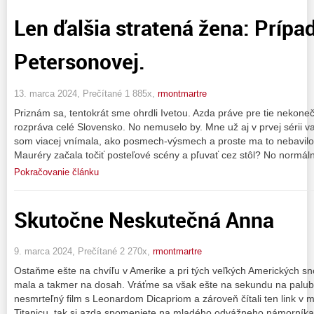
Len ďalšia stratená žena: Prípa
Petersonovej.
13. marca 2024, Prečítané 1 885x,
rmontmartre
Priznám sa, tentokrát sme ohrdli Ivetou. Azda práve pre tie nekoneč
rozpráva celé Slovensko. No nemuselo by. Mne už aj v prvej sérii va
som viacej vnímala, ako posmech-výsmech a proste ma to nebavilo,
Mauréry začala točiť posteľové scény a pľuvať cez stôl? No normál
Pokračovanie článku
Skutočne Neskutečná Anna
9. marca 2024, Prečítané 2 270x,
rmontmartre
Ostaňme ešte na chvíľu v Amerike a pri tých veľkých Amerických sn
mala a takmer na dosah. Vráťme sa však ešte na sekundu na palubu T
nesmrteľný film s Leonardom Dicapriom a zároveň čítali ten link v 
Titanicu, tak si azda spomeniete na mladého odvážneho námorníka, 