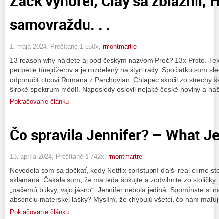
Zack vyhorel, Clay sa zbláznil,
samovraždu. . .
1. mája 2024, Prečítané 1 550x,
rmontmartre
13 reason why nájdete aj pod českým názvom Proč? 13x Proto. Telev
peripetie tínejdžerov a je rozdelený na štyri rady. Spočiatku som sl
odporučiť otcovi Romana z Parchovian. Chlapec skočil zo strechy š
široké spektrum médií. Naposledy oslovil nejaké české noviny a na
Pokračovanie článku
Čo spravila Jennifer? – What Je
13. apríla 2024, Prečítané 1 742x,
rmontmartre
Nevedela som sa dočkať, kedy Netflix sprístupní ďalší real crime s
sklamaná. Čakala som, že ma teda šokujte a zodvihnite zo stoličky
„pačemú búkvy, vsjo jásno“. Jennifer nebola jediná. Spomínate si 
absenciu materskej lásky? Myslím, že chybujú všetci, čo nám maľuj
Pokračovanie článku