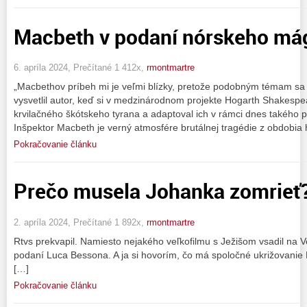
Macbeth v podaní nórskeho mág
6. apríla 2024, Prečítané 1 412x,
rmontmartre
„Macbethov príbeh mi je veľmi blízky, pretože podobným témam sa
vysvetlil autor, keď si v medzinárodnom projekte Hogarth Shakespe
krvilačného škótskeho tyrana a adaptoval ich v rámci dnes takého 
Inšpektor Macbeth je verný atmosfére brutálnej tragédie z obdobia
Pokračovanie článku
Prečo musela Johanka zomrieť
2. apríla 2024, Prečítané 1 892x,
rmontmartre
Rtvs prekvapil. Namiesto nejakého veľkofilmu s Ježišom vsadil na V
podaní Luca Bessona. A ja si hovorím, čo má spoločné ukrižovanie 
[…]
Pokračovanie článku