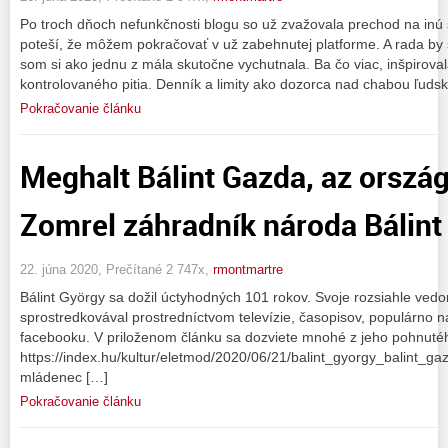
Po troch dňoch nefunkčnosti blogu so už zvažovala prechod na inú 
poteší, že môžem pokračovať v už zabehnutej platforme. A rada by
som si ako jednu z mála skutočne vychutnala. Ba čo viac, inšpirova
kontrolovaného pitia. Denník a limity ako dozorca nad chabou ľuds
Pokračovanie článku
Meghalt Bálint Gazda, az ország
Zomrel záhradník národa Bálint
22. júna 2020, Prečítané 2 747x,
rmontmartre
Bálint György sa dožil úctyhodných 101 rokov. Svoje rozsiahle ved
sprostredkovával prostredníctvom televízie, časopisov, populárno n
facebooku. V priloženom článku sa dozviete mnohé z jeho pohnuté
https://index.hu/kultur/eletmod/2020/06/21/balint_gyorgy_balint_g
mládenec […]
Pokračovanie článku