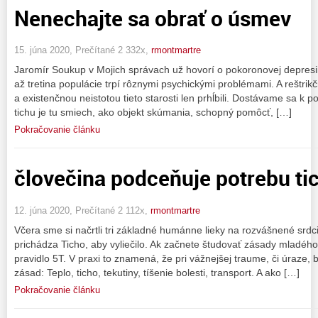
Nenechajte sa obrať o úsmev
15. júna 2020, Prečítané 2 332x,
rmontmartre
Jaromír Soukup v Mojich správach už hovorí o pokoronovej depresii
až tretina populácie trpí rôznymi psychickými problémami. A reštrikč
a existenčnou neistotou tieto starosti len prhĺbili. Dostávame sa k pos
tichu je tu smiech, ako objekt skúmania, schopný pomôcť, […]
Pokračovanie článku
človečina podceňuje potrebu ti
12. júna 2020, Prečítané 2 112x,
rmontmartre
Včera sme si načrtli tri základné humánne lieky na rozvášnené srdc
prichádza Ticho, aby vyliečilo. Ak začnete študovať zásady mladého
pravidlo 5T. V praxi to znamená, že pri vážnejšej traume, či úraze,
zásad: Teplo, ticho, tekutiny, tíšenie bolesti, transport. A ako […]
Pokračovanie článku