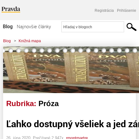
Registrácia
Prihlásenie
Blog
Najnovšie články
Najčítanejšie články
Blog
>
Knižná mapa
Najkomentovanejšie články
Zoznam blogov
Komerčné blogy
Rubrika:
Próza
Ľahko dostupný všeliek a jed z
26. júna 2020, Prečítané 2 947x,
rmontmartre