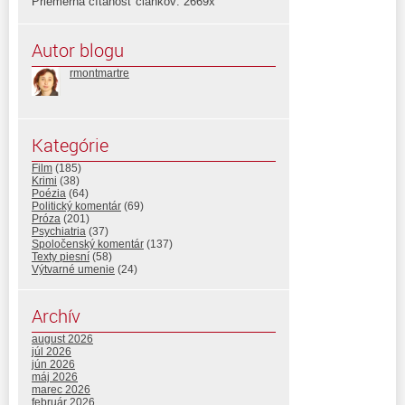
Priemerná čítanosť článkov: 2669x
Autor blogu
rmontmartre
Kategórie
Film
(185)
Krimi
(38)
Poézia
(64)
Politický komentár
(69)
Próza
(201)
Psychiatria
(37)
Spoločenský komentár
(137)
Texty piesní
(58)
Výtvarné umenie
(24)
Archív
august 2026
júl 2026
jún 2026
máj 2026
marec 2026
február 2026