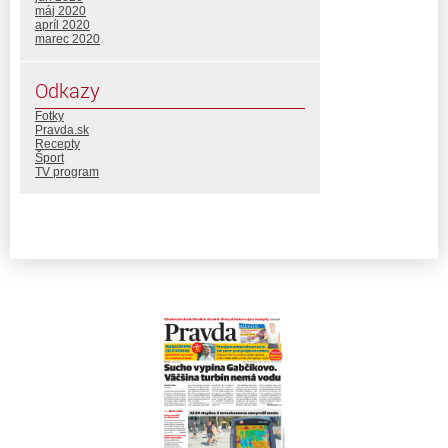
máj 2020
apríl 2020
marec 2020
Odkazy
Fotky
Pravda.sk
Recepty
Šport
TV program