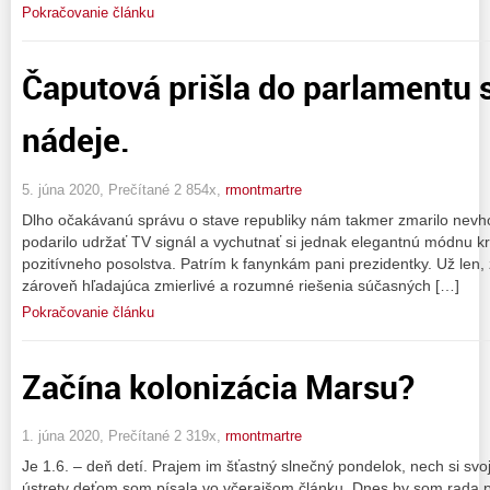
Pokračovanie článku
Čaputová prišla do parlamentu 
nádeje.
5. júna 2020, Prečítané 2 854x,
rmontmartre
Dlho očakávanú správu o stave republiky nám takmer zmarilo nevh
podarilo udržať TV signál a vychutnať si jednak elegantnú módnu kr
pozitívneho posolstva. Patrím k fanynkám pani prezidentky. Už len, 
zároveň hľadajúca zmierlivé a rozumné riešenia súčasných […]
Pokračovanie článku
Začína kolonizácia Marsu?
1. júna 2020, Prečítané 2 319x,
rmontmartre
Je 1.6. – deň detí. Prajem im šťastný slnečný pondelok, nech si svoj
ústrety deťom som písala vo včerajšom článku. Dnes by som rada pá