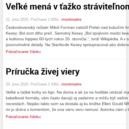
Veľké mená v ťažko stráviteľno
21. júna 2020, Prečítané 2 900x,
rmontmartre
Československý režisér Miloš Forman natočil Prelet nad kukučím
Kesey: Bol som dlho preč. Samotný Kesey „Bol spojivom medzi bea
a kultúrou hippies 60-tych rokov 20. storočia.“, tvrdí Wikipédia. A v
pozoruhodné detaily: Na Stanforde Kesey spolupracoval ako dobrovo
Pokračovanie článku
Príručka živej viery
20. júna 2020, Prečítané 2 430x,
rmontmartre
Veľké a ťažké knihy sú fajn. Na doma a ak za ne hodláte utrácať ma
kabelkové formáty, vám často darujú aj zadarmo a môžu byť vaším
necestách. Nejako takto som sa dostala aj ku knižke Ellen Gould Wh
mi ju dcéra s komentom, že ona vieru veru nemusí. Autorka nám v te
Pokračovanie článku