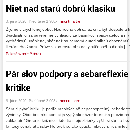
Niet nad starú dobrú klasiku
8. júna 2020, Prečítané 1 908x,
rmontmartre
Žijeme v zrýchlenej dobe. Násťročné deti sa už cítia byť dospelé a hľ
dvadsiatnici sa suverénne vyhlasujú za básnikov, spisovateľov a my
vychádzajú unáhlene, skôr než sa samotní autori stihnú oboznámiť
literárneho žánru. Práve v kontraste absurdity súčasného diania […
Pokračovanie článku
Pár slov podpory a sebareflexie
kritike
6. júna 2020, Prečítané 3 008x,
rmontmartre
Sám si pýtať kritiku je podľa mnohých až nepochopiteľný, sebadeštru
výnimky. Obdobne ako som si ja vypýtala názor teoretika poézie na 
zakladateľ Greenie knižnice, kde tie moje zbierky vyšli, si sám a bez
fantasy seriál. Stanislav Hoferek je, ako spústa mladých, tiež milov