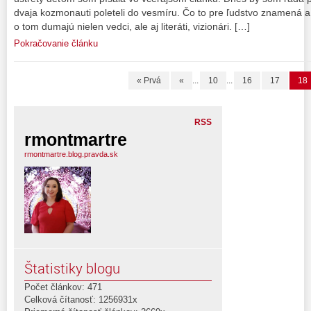
dvaja kozmonauti poleteli do vesmíru. Čo to pre ľudstvo znamená a
o tom dumajú nielen vedci, ale aj literáti, vizionári. […]
Pokračovanie článku
« Prvá
«
...
10
...
16
17
18
RSS
rmontmartre
rmontmartre.blog.pravda.sk
Štatistiky blogu
Počet článkov: 471
Celková čítanosť: 1256931x