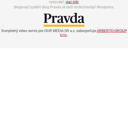
vydavateľ,
viac info
.
Blogovací systém Blog.Pravda.sk beží na technológií Wordpress.
Kompletný video servis pre OUR MEDIA SR a.s. zabezpečuje
ARBERTO GROUP
s.r.o.
.